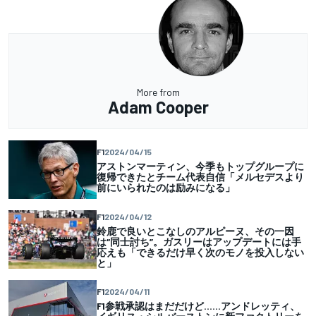
More from
Adam Cooper
F1
2024/04/15
アストンマーティン、今季もトップグループに
復帰できたとチーム代表自信「メルセデスより
前にいられたのは励みになる」
F1
2024/04/12
鈴鹿で良いとこなしのアルピーヌ、その一因
は“同士討ち”。ガスリーはアップデートには手
応えも「できるだけ早く次のモノを投入しない
と」
F1
2024/04/11
F1参戦承認はまだだけど……アンドレッティ、