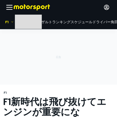
F1
HOME
ニュース
リザルト
ランキング
スケジュール
ドライバー
角田
F1
F1新時代は飛び抜けてエ
ンジンが重要にな