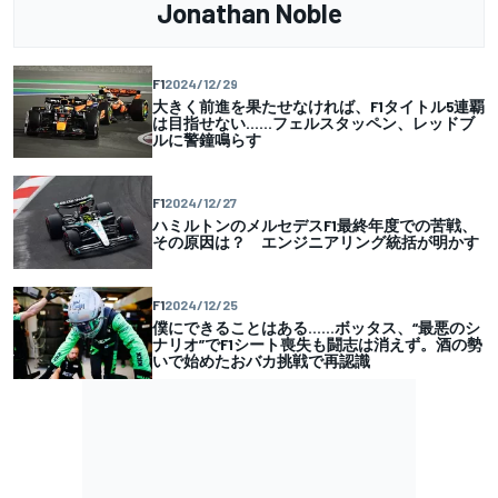
Jonathan Noble
F1
2024/12/29
大きく前進を果たせなければ、F1タイトル5連覇
は目指せない……フェルスタッペン、レッドブ
ルに警鐘鳴らす
F1
2024/12/27
ハミルトンのメルセデスF1最終年度での苦戦、
その原因は？ エンジニアリング統括が明かす
F1
2024/12/25
僕にできることはある……ボッタス、“最悪のシ
ナリオ”でF1シート喪失も闘志は消えず。酒の勢
いで始めたおバカ挑戦で再認識