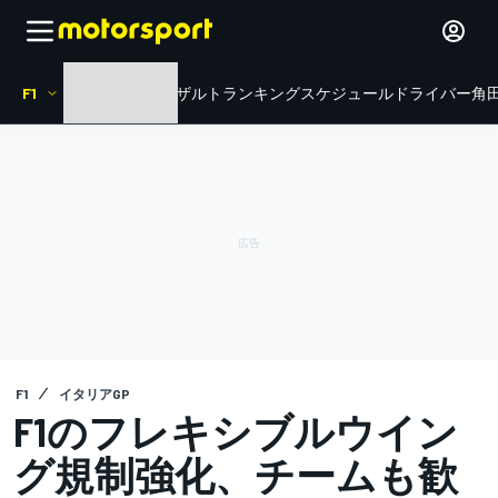
F1
HOME
ニュース
リザルト
ランキング
スケジュール
ドライバー
角田
F1
イタリアGP
F1のフレキシブルウイン
グ規制強化、チームも歓