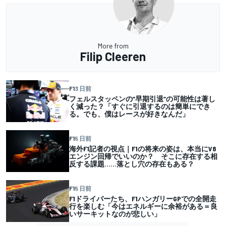
More from
Filip Cleeren
F1
3 日前
フェルスタッペンの”早期引退”の可能性は著し
く減った？「すぐに引退するのは簡単にでき
る。でも、僕はレースが好きなんだ」
F1
5 日前
海外F1記者の視点｜F1の将来の姿は、本当にV8
エンジン回帰でいいのか？ そこに存在する相
反する課題……落とし穴の存在もある？
F1
5 日前
F1ドライバーたち、F1ハンガリーGPでの全開走
行を楽しむ「今はエネルギーに余裕がある＝良
いサーキットなのが悲しい」