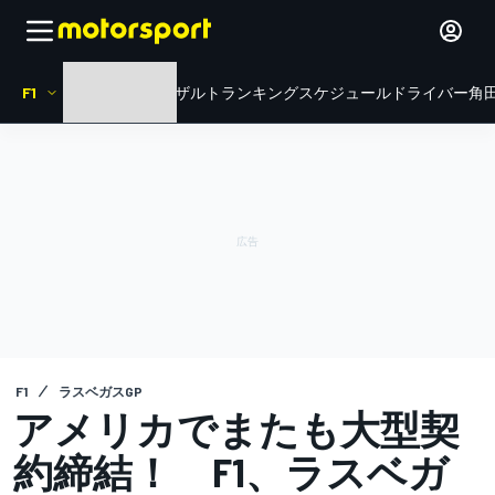
F1
HOME
ニュース
リザルト
ランキング
スケジュール
ドライバー
角田
F1
ラスベガスGP
アメリカでまたも大型契
約締結！ F1、ラスベガ