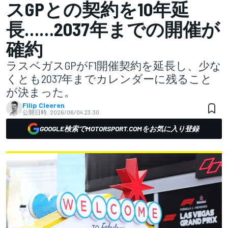
スGPとの契約を10年延
長……2037年までの開催が
確約
ラスベガスGPがF1開催契約を延長し、少な
くとも2037年までカレンダーに残ること
が決まった。
Filip Cleeren
公開日時:
2026/06/04 23:30
GOOGLE検索でMOTORSPORT.COMをお気に入り登録