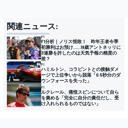
関連ニュース:
F1
F1分析｜ノリス惜敗！ 昨年王者今季
初勝利はお預け……19歳アントネッリに
3連勝を許したのは天気予報の精度の
差？
F1
ハミルトン、コラピントとの接触ダメ
ージで上位争いから脱落「0.5秒分のダ
ウンフォースを失った」
F1
ルクレール、痛恨スピンについて自ら
を責める「完全に自分の責任だし、受
け入れられるものではない」