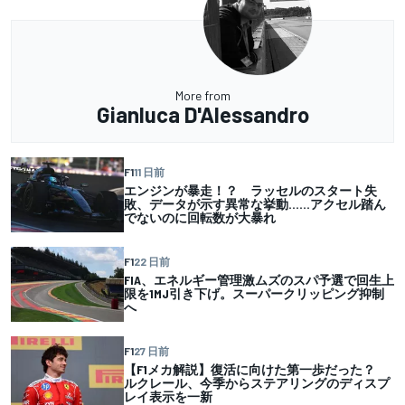
More from
Gianluca D'Alessandro
F1
11 日前
エンジンが暴走！？ ラッセルのスタート失
敗、データが示す異常な挙動……アクセル踏ん
でないのに回転数が大暴れ
F1
22 日前
FIA、エネルギー管理激ムズのスパ予選で回生上
限を1MJ引き下げ。スーパークリッピング抑制
へ
F1
27 日前
【F1メカ解説】復活に向けた第一歩だった？
ルクレール、今季からステアリングのディスプ
レイ表示を一新