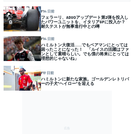
F1
4 日前
フェラーリ、ADUOアップデート第2弾を投入し
たパワーユニットを、イタリアGPに投入か？
耐久テストが無事進行中との噂
F1
4 日前
ハミルトン大復活……でもベアマンにとっては
困ったことになった！ 「ルイスの活躍はファ
ンとして素晴らしい。でも僕の将来にとっては
理想的じゃないね」
F1
7 日前
ハミルトンに新たな家族。ゴールデンレトリバ
ーの子犬”ヘイロー”を迎える