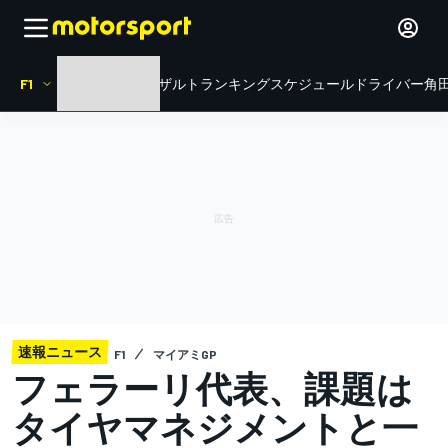
F1
HOME
ニュース
リザルト
ランキング
スケジュール
ドライバー
角田
速報ニュース
F1
マイアミGP
フェラーリ代表、課題は
タイヤマネジメントと一