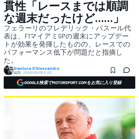
貫性「レースまでは順調
な週末だったけど……」
フェラーリのフレデリック・バスール代
表は、F1マイアミGPの週末にアップデー
トが効果を発揮したものの、レースでの
パフォーマンス低下が問題だと指摘し
た。
Gianluca D'Alessandro
編集:
2026/05/06 3:00
GOOGLE検索でMOTORSPORT.COMをお気に入り登録