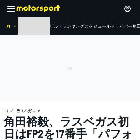
F1
HOME
ニュース
リザルト
ランキング
スケジュール
ドライバー
角田
F1
ラスベガスGP
角田裕毅、ラスベガス初
日はFP2を17番手「パフォ