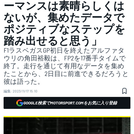
ーマンスは素晴らしくは
ないが、集めたデータで
ポジティブなステップを
踏み出せると思う」
F1ラスベガスGP初日を終えたアルファタ
ウリの角田裕毅は、FP2を17番手タイムで
終了。走行を通じて有用なデータを集め
たことから、2日目に前進できるだろうと
彼は語った。
編集:
2023/11/17 15:10
GOOGLE検索でMOTORSPORT.COMをお気に入り登録