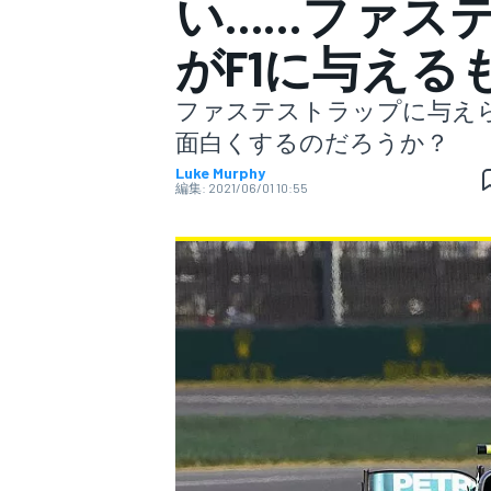
い……ファス
がF1に与える
スーパーフォーミュラ
ファステストラップに与え
面白くするのだろうか？
Luke Murphy
編集:
2021/06/01 10:55
スーパーGT