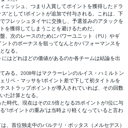
ィニッシュ、つまり入賞してポイントを獲得したドラ
ナス”として1ポイントが追加で付与される。これは、下
でフレッシュタイヤに交換し、予選並みのアタックを
ントを獲得してしまうことを避けるためだ。
盤、次のレースのためにパワーユニット（PU）やギ
イントのボーナスを狙ってなんとかパフォーマンスを
となる。
トにはどれほどの価値があるのか各チームは結論を出
みる。2008年はマクラーレンのルイス・ハミルトン
ェリペ・マッサを1ポイント差で下して初タイトルを
テストラップポイントが導入されていれば、その回数
いた計算となる。
た時代。現在はその2.5倍となる25ポイントが1位に与
る“1ポイントの重み”は当時より軽くなっていると言わ
ては、首位独走中のバルテリ・ボッタス（メルセデス）