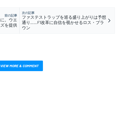
次の記事
前の記事
ファステストラップを巡る盛り上がりは予想
ーに。ウエ
通り……F1改革に自信を覗かせるロス・ブラ
ーズを提供
ウン
VIEW MORE & COMMENT