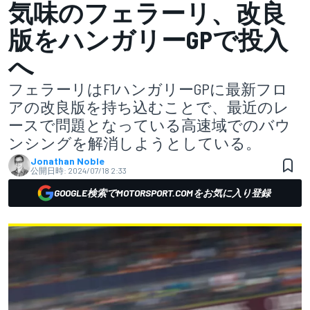
気味のフェラーリ、改良
版をハンガリーGPで投入
へ
フェラーリはF1ハンガリーGPに最新フロ
アの改良版を持ち込むことで、最近のレ
ースで問題となっている高速域でのバウ
ンシングを解消しようとしている。
Jonathan Noble
公開日時:
2024/07/18 2:33
GOOGLE検索でMOTORSPORT.COMをお気に入り登録