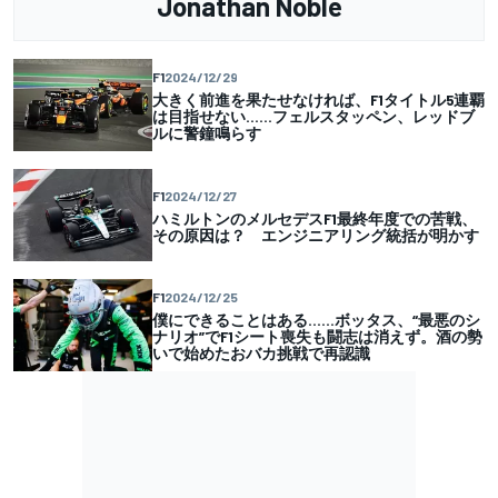
Jonathan Noble
F1
2024/12/29
大きく前進を果たせなければ、F1タイトル5連覇
は目指せない……フェルスタッペン、レッドブ
ルに警鐘鳴らす
F1
2024/12/27
ハミルトンのメルセデスF1最終年度での苦戦、
その原因は？ エンジニアリング統括が明かす
F1
2024/12/25
僕にできることはある……ボッタス、“最悪のシ
ナリオ”でF1シート喪失も闘志は消えず。酒の勢
いで始めたおバカ挑戦で再認識