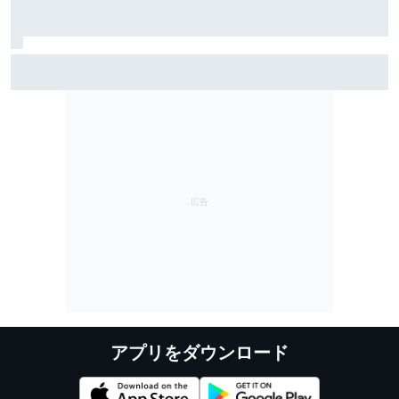
Moto2イギリス決勝｜周回間違い発生？ 波乱レースを
フィリップ・サラック制す。佐々木歩夢が11位ポイント
獲得
アプリをダウンロード