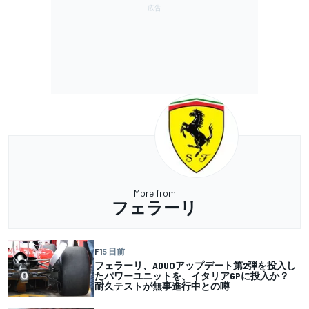
More from
フェラーリ
F1
5 日前
フェラーリ、ADUOアップデート第2弾を投入し
たパワーユニットを、イタリアGPに投入か？
耐久テストが無事進行中との噂