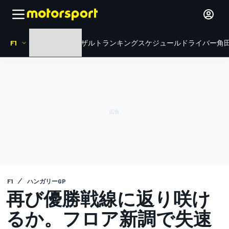
F1
HOME
ニュース
リザルト
ランキング
スケジュール
ドライバー
角田
F1
ハンガリーGP
再び優勝戦線に返り咲け
るか。フロア新調で失速