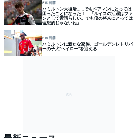
F1
5 日前
ハミルトン大復活……でもベアマンにとっては
困ったことになった！ 「ルイスの活躍はファ
ンとして素晴らしい。でも僕の将来にとっては
理想的じゃないね」
F1
8 日前
ハミルトンに新たな家族。ゴールデンレトリバ
ーの子犬”ヘイロー”を迎える
最新ニュース