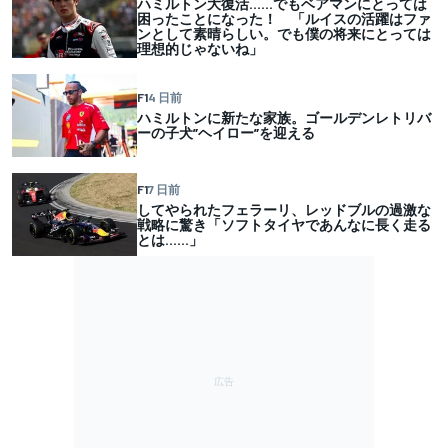
ハミルトン大復活……でもベアマンにとっては
困ったことになった！ 「ルイスの活躍はファ
ンとして素晴らしい。でも僕の将来にとっては
理想的じゃないね」
F1
4 日前
ハミルトンに新たな家族。ゴールデンレトリバ
ーの子犬”ヘイロー”を迎える
F1
7 日前
してやられたフェラーリ、レッドブルの過激な
戦略に驚き「ソフトタイヤであんなに長く走る
とは……」