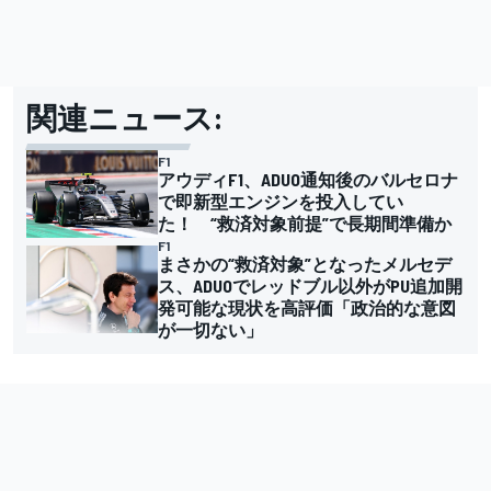
関連ニュース:
F1
アウディF1、ADUO通知後のバルセロナ
で即新型エンジンを投入してい
た！ “救済対象前提”で長期間準備か
F1
まさかの“救済対象”となったメルセデ
ス、ADUOでレッドブル以外がPU追加開
発可能な現状を高評価「政治的な意図
が一切ない」