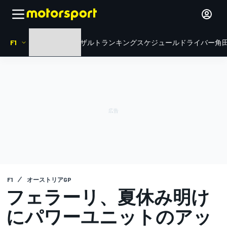
F1
HOME
ニュース
リザルト
ランキング
スケジュール
ドライバー
角田
F1
オーストリアGP
フェラーリ、夏休み明け
にパワーユニットのアッ