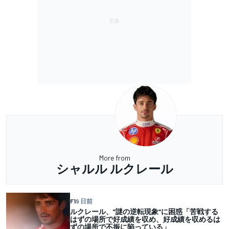
More from
シャルル ルクレール
F1
9 日前
ルクレール、”謎の逆転現象”に困惑「苦戦する
はずの場所で好成績を収め、好成績を収めるは
ずの場所で不振に陥っている」