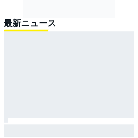
最新ニュース
まさに運命のイタズラ。オコンのキャリアを狂わせた
2019年「レンタカーの中で泣いたのを覚えている」