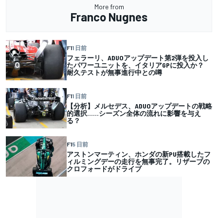
More from
Franco Nugnes
F1
1 日前
フェラーリ、ADUOアップデート第2弾を投入し
たパワーユニットを、イタリアGPに投入か？
耐久テストが無事進行中との噂
F1
1 日前
【分析】メルセデス、ADUOアップデートの戦略
的選択……シーズン全体の流れに影響を与え
る？
F1
5 日前
アストンマーティン、ホンダの新PU搭載したフ
ィルミングデーの走行を無事完了。リザーブの
クロフォードがドライブ