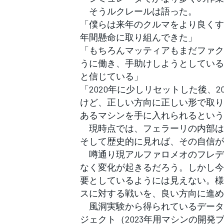
そうルクレールは語った。
「僕らは来年のクルマをより良くす
年間懸命に取り組んできた」
「もちろんマッティアもまだファク
うに働き、手助けしようとしている
と信じている」
「2020年に少しリセットした後、
けど、正しい方向に正しい形で取り
あるマシンを手に入れられるという
現時点では、フェラーリの内部は
そして歴史的に見れば、その自信が
噂通り現アルファロメオのフレデ
なく変化が起きるだろう。しかし今
要としているようには見えない。様
スに対する戦いを、良い方向に進め
風洞実験から得られているデータも
ジェクト（2023年用マシンの開発プ
すべてのカテゴリー