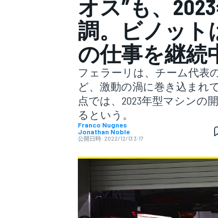
オス”も、20
調。ビノット
スーパーフォーミュラ
の仕事を継続
フェラーリは、チーム代表
ど、激動の渦に巻き込まれ
点では、2023年型マシン
るという。
Franco Nugnes
スーパーGT
Jonathan Noble
公開日時:
2022/12/13 3:17