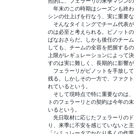
照的に、フェラーリの来季マシンの
フォーミュラE
年末のこの時期はシーズンも終わ
シンの仕上げを行なう、実に重要な
そんなタイミングでチーム代表が
のは必至と考えられる。ビノットの
ばなおさらだ。しかも後任のチーム
しても、チームの全容を把握するの
上限がレギュレーションによって決
すのは実に難しく、長期的に影響が
フェラーリがビノットを手放して
残る。しかしその一方で、ファクト
れているという。
そして現時点で特に重要なのは、
トのフェラーリとの契約は今年の末
いるという。
先日取材に応じたフェラーリのド
り、来季に不安を感じていないと主
「シミュレータでかなり多くの作業