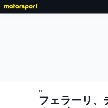
F1
MOTOGP
F1
フェラーリ、