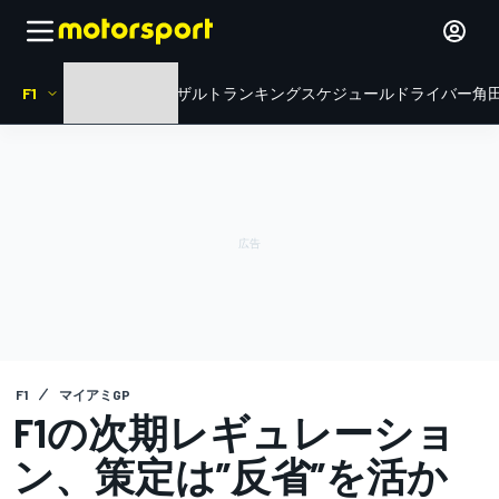
F1
HOME
ニュース
リザルト
ランキング
スケジュール
ドライバー
角田
F1
マイアミGP
F1の次期レギュレーショ
ン、策定は”反省”を活か