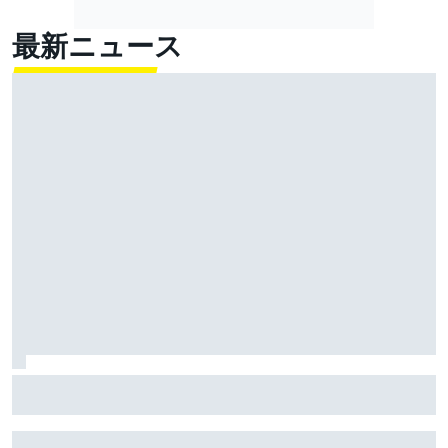
最新ニュース
マルク・マルケス、タイトル争い”本命”のプレッシャー
なし「僕がもう一回タイトルを獲っても何も変わらな
い。ライバルは違う」