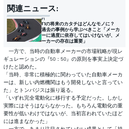
関連ニュース:
F1
F1の将来のカタチはどんなモノに？
過去の事例から学ぶべきこと「メーカ
ーに過度に依存してはいけないが、メ
ーカーの存在は重要」
一方で、当時の自動車メーカーの市場戦略が現レ
ギュレーションの『50：50』の原則を事実上決定づ
けたと認めた。
「当時、非常に積極的に関わっていた自動車メーカ
ーは、新しい内燃機関はもう開発しないと言ってい
た」とトンバジスは振り返る。
「いずれ完全電動化に移行する予定だった。しかし
実際にはそうはならなかった。もちろん電動化の重
要性が低いわけではないが、当初言われていたほど
には進まなかった」
一方で、あまり注目されていない成果として「持