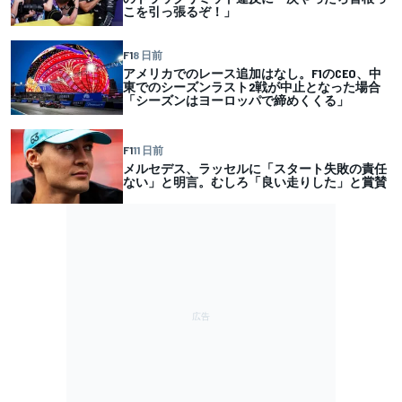
こを引っ張るぞ！」
F1
8 日前
アメリカでのレース追加はなし。F1のCEO、中
東でのシーズンラスト2戦が中止となった場合
「シーズンはヨーロッパで締めくくる」
F1
11 日前
メルセデス、ラッセルに「スタート失敗の責任
ない」と明言。むしろ「良い走りした」と賞賛