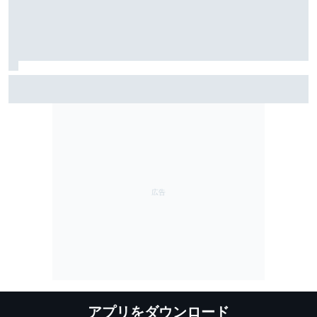
レーシングブルズ代表が語る、フェルナンド・アロン
ソ45歳の凄さ……「今も衰えるところを見せない」
アプリをダウンロード