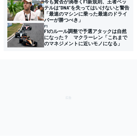
今も賛否が渦巻くF1新規則、王者ベッ
テルは“DNA”を失ってはいけないと警告
「最速のマシンに乗った最速のドライ
バーが勝つべき」
F1
F1のルール調整で予選アタックは自然
になった？ マクラーレン「これまで
のマネジメントに近いモノになる」