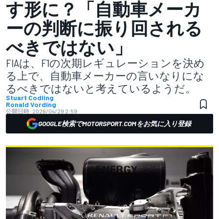
す形に？「自動車メーカ
ーの判断に振り回される
べきではない」
FIAは、F1の次期レギュレーションを決め
る上で、自動車メーカーの言いなりにな
るべきではないと考えているようだ。
Stuart Codling
Ronald Vording
公開日時:
2026/04/29 2:59
GOOGLE検索でMOTORSPORT.COMをお気に入り登録