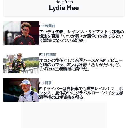
More from
Lydia Mee
F1
8 時間前
アウディ代表、サインツJr.＆ピアストリ移籍の
憶測を否定「いつか我々が競争力を持てるとい
う認識になっている証拠」
F1
15 時間前
オコンの後任として来季ハースからF1デビュー
と噂のカマラ、本人は冷静「ありがたいけど、
まずはF2王者獲得に集中だ」
F1
2 日前
F1ドライバーは自転車でも世界レベル！？ ボ
ッタス、夏休み中にグラベルロードバイク世界
選手権の出場資格を得る