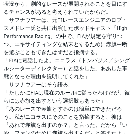
状況から、劇的なレースが展開されることを目にす
るチャンスがあると考えられていたからだ。
サフナウアーは、元F1レースエンジニアのロブ・
スメドレー氏と共に出演したポッドキャスト『High
Performance Racing』の中で、FIAが規定を守りつ
つ、エキサイティングな結末とするために赤旗中断
を選ぶこともできたはずだと指摘する。
「FIAに電話したよ。ニコラス（トンバジス／シング
ルシーターディレクター）と話をした。ああした事
態となった理由を説明してくれた」
サフナウアーはそう語る。
「たしかにFIAは現在のルールに従ったわけだが、彼
らには赤旗を出すという選択肢もあった」
「あのレースで赤旗とするのは簡単にできただろ
う。私がニコラスにそのことを指摘すると、彼は
『あれで赤旗を出すのか？』と言った。だから『い
や、ファンのために赤旗を出すんだ』と答えたよ」