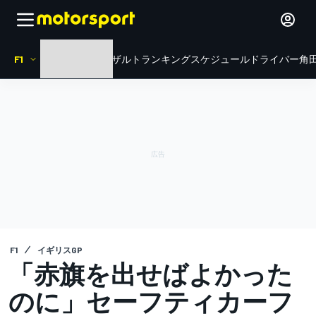
F1
HOME
ニュース
リザルト
ランキング
スケジュール
ドライバー
角田
F1
イギリスGP
「赤旗を出せばよかった
のに」セーフティカーフ