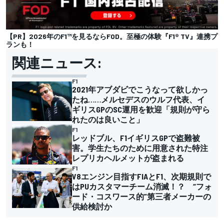
【PR】2026年のF1™を見るならFOD。至極の体験『F1® TV』連携プ
ランも！
関連ニュース:
F1
2021年アブダビでこうなって欲しかっ
たね……メルセデスのウルフ代表、イ
ギリスGPのSC運用を歓迎「規則が守ら
れたのは良いこと」
F1
レッドブル、F1イギリスGPで盗難被
害。学生たちのために用意された特注
レプリカヘルメットが盗まれる
F1
V8エンジン目指すFIAとF1、次期規則で
はPUカスタマーチーム消滅！？ “フォ
ード・コスワース的”第三者メーカーの
供給検討か