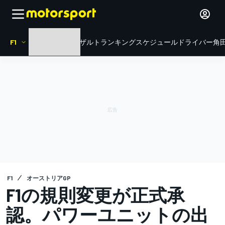
F1
HOME
ニュース
リザルト
ランキング
スケジュール
ドライバー
角田
F1
オーストリアGP
F1の規則変更が正式承
認。パワーユニットの出