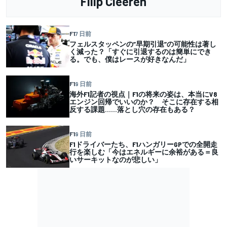
Filip Cleeren
F1
7 日前
フェルスタッペンの”早期引退”の可能性は著し
く減った？「すぐに引退するのは簡単にでき
る。でも、僕はレースが好きなんだ」
F1
9 日前
海外F1記者の視点｜F1の将来の姿は、本当にV8
エンジン回帰でいいのか？ そこに存在する相
反する課題……落とし穴の存在もある？
F1
9 日前
F1ドライバーたち、F1ハンガリーGPでの全開走
行を楽しむ「今はエネルギーに余裕がある＝良
いサーキットなのが悲しい」