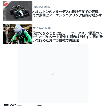
F1
2024/12/27
ハミルトンのメルセデスF1最終年度での苦戦、
その原因は？ エンジニアリング統括が明かす
F1
2024/12/25
僕にできることはある……ボッタス、“最悪のシ
ナリオ”でF1シート喪失も闘志は消えず。酒の勢
いで始めたおバカ挑戦で再認識