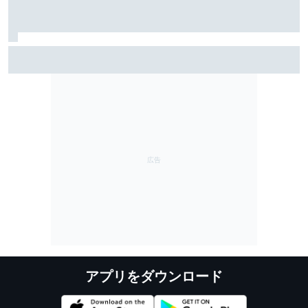
TEAM IMPUL、SF富士で復活のポールポジション＆2位表
彰台。星野一樹監督「オサリバンのスピードとチーム
のポテンシャルを証明できた」
アプリをダウンロード