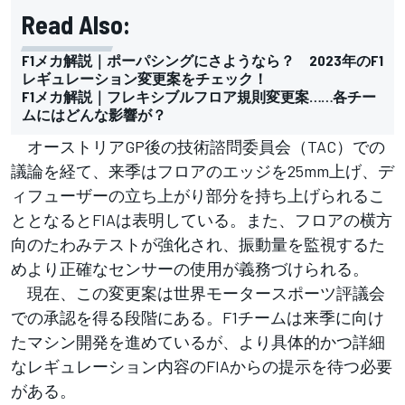
Read Also:
F1メカ解説｜ポーパシングにさようなら？ 2023年のF1
レギュレーション変更案をチェック！
F1メカ解説｜フレキシブルフロア規則変更案……各チー
ムにはどんな影響が？
オーストリアGP後の技術諮問委員会（TAC）での
議論を経て、来季はフロアのエッジを25mm上げ、デ
ィフューザーの立ち上がり部分を持ち上げられるこ
ととなるとFIAは表明している。また、フロアの横方
向のたわみテストが強化され、振動量を監視するた
めより正確なセンサーの使用が義務づけられる。
現在、この変更案は世界モータースポーツ評議会
での承認を得る段階にある。F1チームは来季に向け
たマシン開発を進めているが、より具体的かつ詳細
なレギュレーション内容のFIAからの提示を待つ必要
がある。