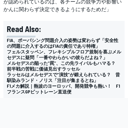
が認められているのは、各チームの競争力や影響い
かんに関わらず決定できるようにするためだ」
Read Also:
FIA、ポーパシング問題介入の姿勢は変わらず「安全性
の問題に介入するのはFIAの責任であり特権」
フェルスタッペン、フレキシブルフロア規制を喜ぶメル
セデスに疑問「一番やわらかいの彼らだよね？」
メルセデスの陥った”罠”、この先ライバルもハマる？
前半戦の苦戦に価値見出すラッセル
ラッセルはメルセデスで”演技”が鍛えられている？ 昔
馴染みランド・ノリス「注目が集まるとね」
F1メカ解説｜熱波のヨーロッパ、開発競争も熱い！ F1
フランスGPピットレーン直送便