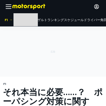
F1
HOME
ニュース
リザルト
ランキング
スケジュール
ドライバー
角田
F1
それ本当に必要……？ ポ
ーパシング対策に関す