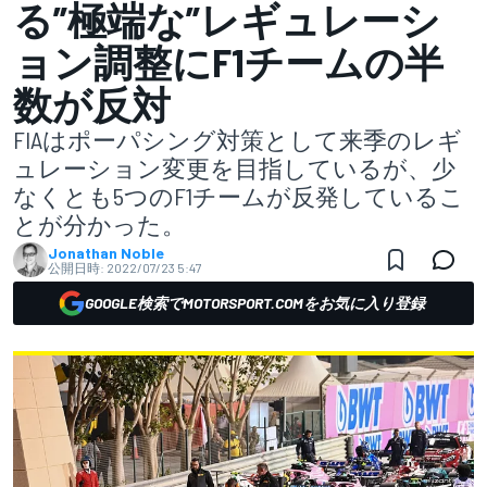
る”極端な”レギュレーシ
ョン調整にF1チームの半
数が反対
FIAはポーパシング対策として来季のレギ
ュレーション変更を目指しているが、少
なくとも5つのF1チームが反発しているこ
とが分かった。
Jonathan Noble
公開日時:
2022/07/23 5:47
GOOGLE検索でMOTORSPORT.COMをお気に入り登録