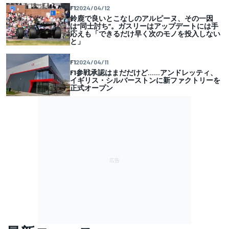
F1
2024/04/12
鈴鹿で良いとこなしのアルピーヌ、その一因
は“同士討ち”。ガスリーはアップデートには手
応えも「できるだけ早く次のモノを投入しない
と」
F1
2024/04/11
F1参戦承認はまだだけど……アンドレッティ、
イギリス・シルバーストンに新ファクトリーを
正式オープン