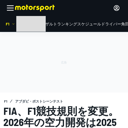
F1
HOME
ニュース
リザルト
ランキング
スケジュール
ドライバー
角田
F1
アブダビ・ポストシーンテスト
FIA、F1競技規則を変更。
2026年の空力開発は2025