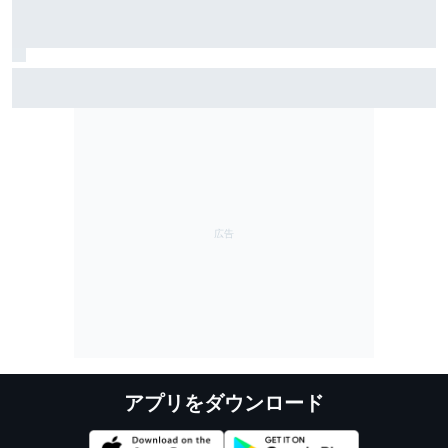
マルク・マルケス、タイトル争い”本命”のプレッシャー
なし「僕がもう一回タイトルを獲っても何も変わらな
い。ライバルは違う」
アプリをダウンロード