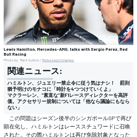
Lewis Hamilton, Mercedes-AMG, talks with Sergio Perez, Red
Bull Racing
Photo by: Mark Sutton /
Motorsport Images
関連ニュース:
ハミルトン、ジュエリー禁止令に従う気はナシ！ 罰則
猶予明けのモナコに「時計を4つつけていくよ」
マクラーレン、”素直な”新F1レースディレクターを高評
価。アクセサリー規制については「他なら議論にもなら
ない」
この問題はシーズン後半のシンガポールGPで再び
顕在化し、ハミルトンはレーススチュワードに召喚
された。その際ハミルトンは再び免除対象となった