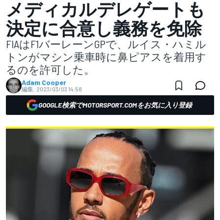
メディカルデレゲートも
決定に合意し義務を免除
FIAはF1バーレーンGPで、ルイス・ハミル
トンがマシン乗車時に鼻ピアスを着用す
るのを許可した。
Adam Cooper
編集:
2023/03/03 14:58
GOOGLE検索でMOTORSPORT.COMをお気に入り登録