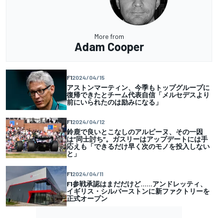
More from
Adam Cooper
F1
2024/04/15
アストンマーティン、今季もトップグループに
復帰できたとチーム代表自信「メルセデスより
前にいられたのは励みになる」
F1
2024/04/12
鈴鹿で良いとこなしのアルピーヌ、その一因
は“同士討ち”。ガスリーはアップデートには手
応えも「できるだけ早く次のモノを投入しない
と」
F1
2024/04/11
F1参戦承認はまだだけど……アンドレッティ、
イギリス・シルバーストンに新ファクトリーを
正式オープン