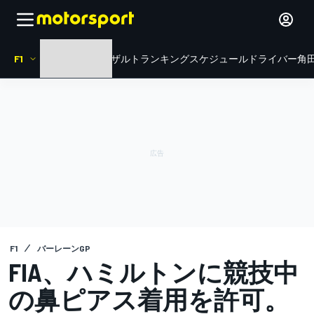
F1
HOME
ニュース
リザルト
ランキング
スケジュール
ドライバー
角田
F1
バーレーンGP
FIA、ハミルトンに競技中
の鼻ピアス着用を許可。