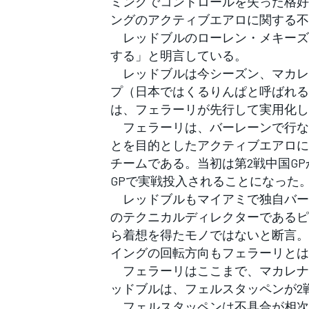
ミングでコントロールを失った格好
フォーミュラE
ングのアクティブエアロに関する不
レッドブルのローレン・メキーズ
する」と明言している。
レッドブルは今シーズン、マカレ
プ（日本ではくるりんぱと呼ばれる
は、フェラーリが先行して実用化し
フェラーリは、バーレーンで行な
とを目的としたアクティブエアロに
チームである。当初は第2戦中国G
GPで実戦投入されることになった
レッドブルもマイアミで独自バー
のテクニカルディレクターであるピ
ら着想を得たモノではないと断言。実
イングの回転方向もフェラーリとは
フェラーリはここまで、マカレナ
ッドブルは、フェルスタッペンが2
フェルスタッペンは不具合が相次