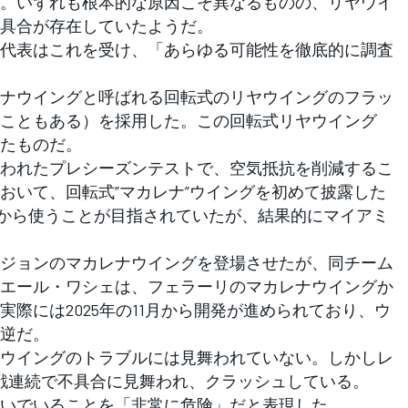
。いずれも根本的な原因こそ異なるものの、リヤウイ
具合が存在していたようだ。
代表はこれを受け、「あらゆる可能性を徹底的に調査
ナウイングと呼ばれる回転式のリヤウイングのフラッ
こともある）を採用した。この回転式リヤウイング
たものだ。
われたプレシーズンテストで、空気抵抗を削減するこ
おいて、回転式”マカレナ”ウイングを初めて披露した
Pから使うことが目指されていたが、結果的にマイアミ
。
ジョンのマカレナウイングを登場させたが、同チーム
エール・ワシェは、フェラーリのマカレナウイングか
際には2025年の11月から開発が進められており、ウ
逆だ。
ウイングのトラブルには見舞われていない。しかしレ
戦連続で不具合に見舞われ、クラッシュしている。
いでいることを「非常に危険」だと表現した。