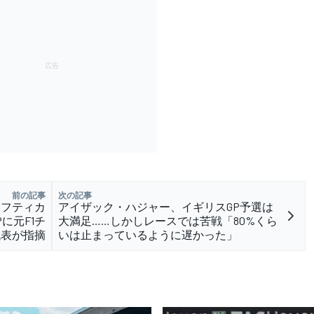
前の記事
次の記事
ーフティカ
アイザック・ハジャー、イギリスGP予選は
に元F1チ
大満足……しかしレースでは苦戦「80%くら
代表が指摘
いは止まっているように遅かった」