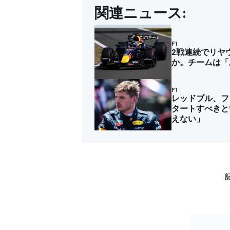
関連ニュース:
F1
2戦連続でリヤ
か。チームは「
F1
レッドブル、フ
タートすべきと
えない」