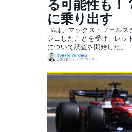
る可能性も！？
に乗り出す
スーパーフォーミュラ
FIAは、マックス・フェル
シュしたことを受け、レッ
について調査を開始した。
Ronald Vording
公開日時:
2026/07/08 9:18
スーパーGT