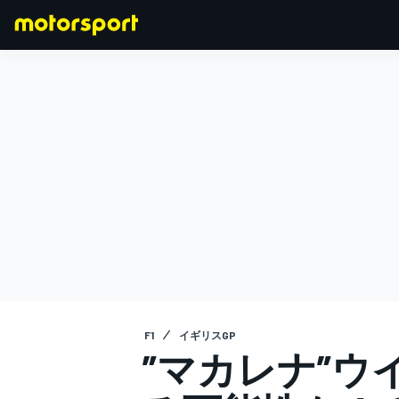
F1
MOTOGP
F1
イギリスGP
”マカレナ”