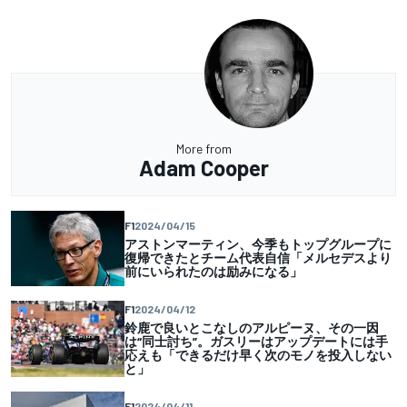
More from
Adam Cooper
F1
2024/04/15
アストンマーティン、今季もトップグループに
復帰できたとチーム代表自信「メルセデスより
前にいられたのは励みになる」
F1
2024/04/12
鈴鹿で良いとこなしのアルピーヌ、その一因
は“同士討ち”。ガスリーはアップデートには手
応えも「できるだけ早く次のモノを投入しない
と」
F1
2024/04/11