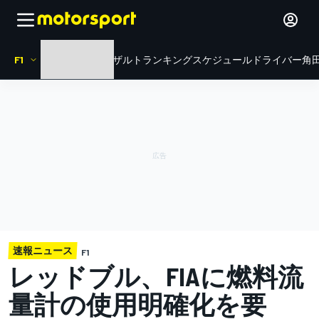
F1
HOME
ニュース
リザルト
ランキング
スケジュール
ドライバー
角田
速報ニュース
F1
レッドブル、FIAに燃料流
量計の使用明確化を要