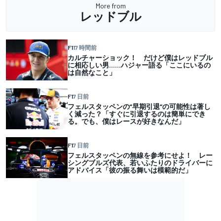
More from
レッドブル
F1
17 時間前
カルチャーショック！ だけど僕はレッドブル
に相応しい男……ハジャー語る「ここにいるの
は自然なこと」
F1
7 日前
フェルスタッペンの”早期引退”の可能性は著し
く減った？「すぐに引退するのは簡単にでき
る。でも、僕はレースが好きなんだ」
F1
7 日前
フェルスタッペンの無線を参考にせよ！ レー
シングブルズ代表、若いふたりのドライバーに
アドバイス「彼の振る舞いは模範的だ」