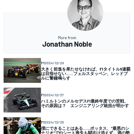
More from
Jonathan Noble
F1
2024/12/29
大きく前進を果たせなければ、F1タイトル5連覇
は目指せない……フェルスタッペン、レッドブ
ルに警鐘鳴らす
F1
2024/12/27
ハミルトンのメルセデスF1最終年度での苦戦、
その原因は？ エンジニアリング統括が明かす
F1
2024/12/25
僕にできることはある……ボッタス、“最悪のシ
ナリオ”でF1シート喪失も闘志は消えず。酒の勢