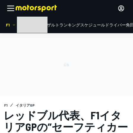
F1
HOME
ニュース
リザルト
ランキング
スケジュール
ドライバー
角田
F1
イタリアGP
レッドブル代表、F1イタ
リアGPの”セーフティカー