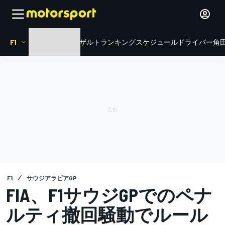
F1
HOME
ニュース
リザルト
ランキング
スケジュール
ドライバー
角田
F1
サウジアラビアGP
FIA、F1サウジGPでのペナ
ルティ撤回騒動でルール