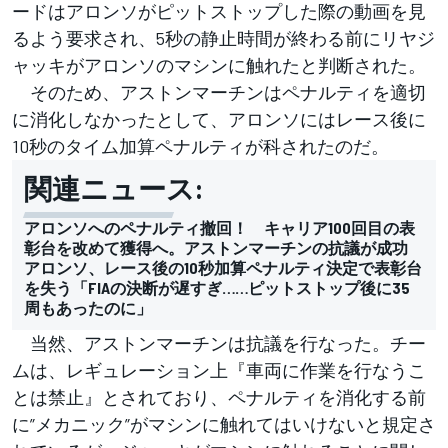
ードはアロンソがピットストップした際の動画を見
るよう要求され、5秒の静止時間が終わる前にリヤジ
ャッキがアロンソのマシンに触れたと判断された。
そのため、アストンマーチンはペナルティを適切
に消化しなかったとして、アロンソにはレース後に
10秒のタイム加算ペナルティが科されたのだ。
関連ニュース:
アロンソへのペナルティ撤回！ キャリア100回目の表
彰台を改めて獲得へ。アストンマーチンの抗議が成功
アロンソ、レース後の10秒加算ペナルティ決定で表彰台
を失う「FIAの決断が遅すぎ……ピットストップ後に35
周もあったのに」
当然、アストンマーチンは抗議を行なった。チー
ムは、レギュレーション上『車両に作業を行なうこ
とは禁止』とされており、ペナルティを消化する前
に”メカニック”がマシンに触れてはいけないと規定さ