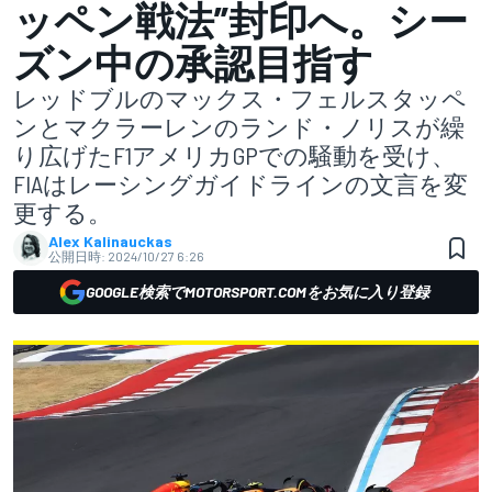
ッペン戦法”封印へ。シー
ズン中の承認目指す
レッドブルのマックス・フェルスタッペ
ンとマクラーレンのランド・ノリスが繰
り広げたF1アメリカGPでの騒動を受け、
FIAはレーシングガイドラインの文言を変
更する。
Alex Kalinauckas
公開日時:
2024/10/27 6:26
GOOGLE検索でMOTORSPORT.COMをお気に入り登録