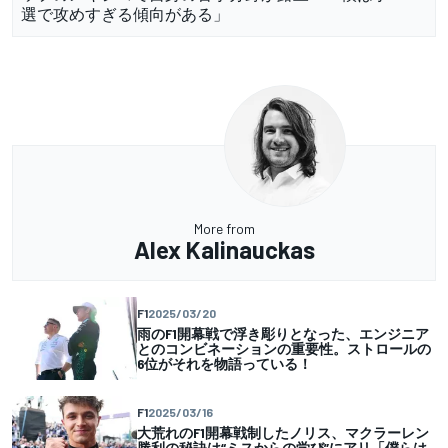
選で攻めすぎる傾向がある」
More from
Alex Kalinauckas
F1
2025/03/20
雨のF1開幕戦で浮き彫りとなった、エンジニア
とのコンビネーションの重要性。ストロールの
6位がそれを物語っている！
F1
2025/03/16
大荒れのF1開幕戦制したノリス、マクラーレン
勝利の秘訣は“ミスからの学び”にアリ「僕らは