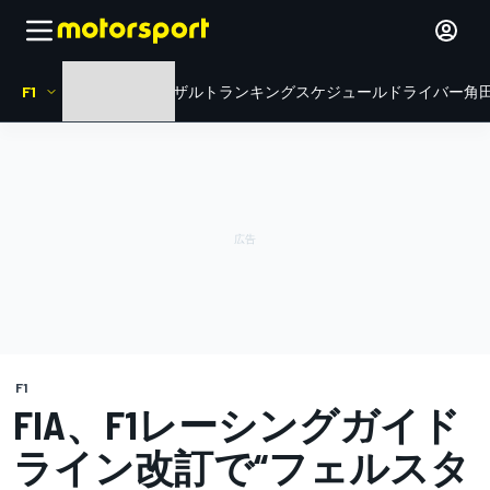
F1
HOME
ニュース
リザルト
ランキング
スケジュール
ドライバー
角田
F1
FIA、F1レーシングガイド
ライン改訂で“フェルスタ