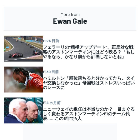
More from
Ewan Gale
F1
24 日前
フェラーリの“積極アップデート”、正反対な戦
略のアストンマーティンにはどう映る？「もし
やるなら、かなり前から計画しないとね」
F1
30 日前
ハミルトン「順位落ちると分かってたら、タイ
ヤ交換しなかった」母国戦はストレスいっぱい
のレースに
F1
4 ヵ月前
ニューウェイの退任は本当なのか？ 目まぐる
しく変わるアストンマーティンF1のチーム代
表……この6年で4人