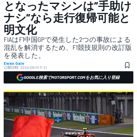
となったマシンは”手助け
ナシ”なら走行復帰可能と
明文化
FIAはF1中国GPで発生した2つの事故による
混乱を解消するため、F1競技規則の改訂版
を発表した。
Ewan Gale
公開日時:
2024/08/01 11:21
GOOGLE検索でMOTORSPORT.COMをお気に入り登録