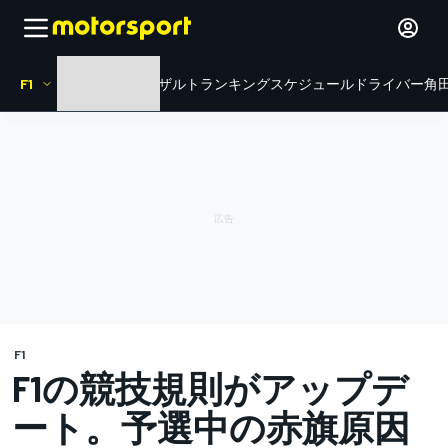
F1
HOME
ニュース
リザルト
ランキング
スケジュール
ドライバー
角田
F1
F1の競技規則がアップデ
ート。予選中の赤旗原因