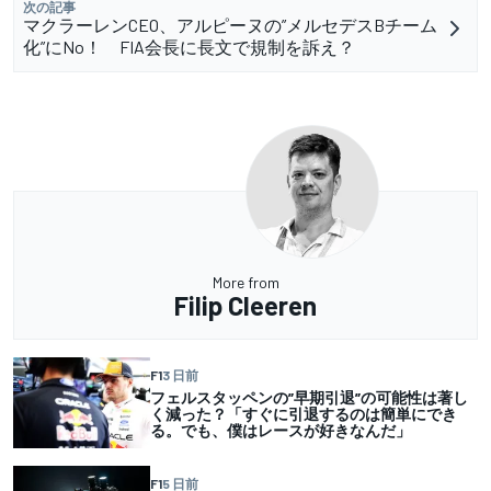
次の記事
マクラーレンCEO、アルピーヌの”メルセデスBチーム
化”にNo！ FIA会長に長文で規制を訴え？
More from
Filip Cleeren
F1
3 日前
フェルスタッペンの”早期引退”の可能性は著し
く減った？「すぐに引退するのは簡単にでき
る。でも、僕はレースが好きなんだ」
F1
5 日前