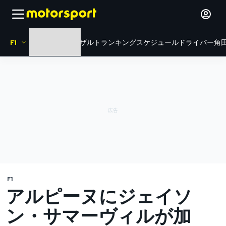
F1
HOME
ニュース
リザルト
ランキング
スケジュール
ドライバー
角田
F1
アルピーヌにジェイソ
ン・サマーヴィルが加