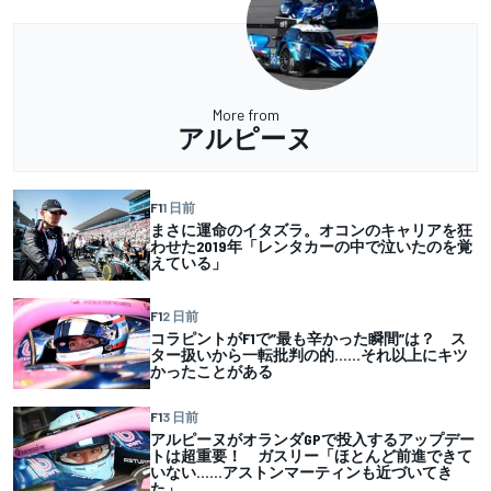
More from
アルピーヌ
F1
1 日前
まさに運命のイタズラ。オコンのキャリアを狂
わせた2019年「レンタカーの中で泣いたのを覚
えている」
F1
2 日前
コラピントがF1で”最も辛かった瞬間”は？ ス
ター扱いから一転批判の的……それ以上にキツ
かったことがある
F1
3 日前
アルピーヌがオランダGPで投入するアップデー
トは超重要！ ガスリー「ほとんど前進できて
いない……アストンマーティンも近づいてき
た」