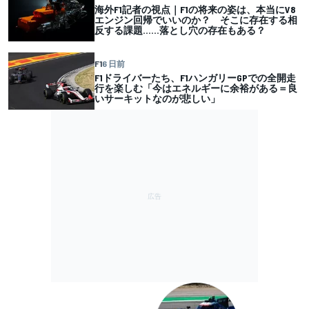
海外F1記者の視点｜F1の将来の姿は、本当にV8
エンジン回帰でいいのか？ そこに存在する相
反する課題……落とし穴の存在もある？
F1
6 日前
F1ドライバーたち、F1ハンガリーGPでの全開走
行を楽しむ「今はエネルギーに余裕がある＝良
いサーキットなのが悲しい」