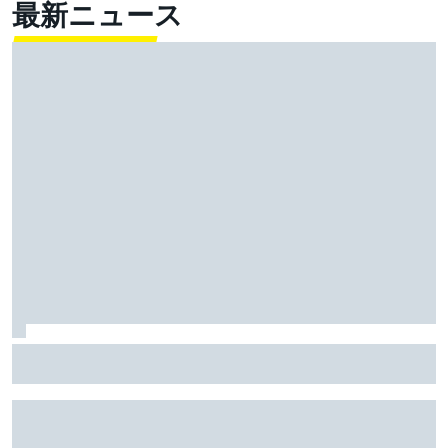
最新ニュース
好調の小椋藍、リヤタイヤの消耗に苦しむもスプリン
ト2位！ ホルヘ・マルティンが逃げ切り勝利｜MotoGP
イギリスGPスプリント