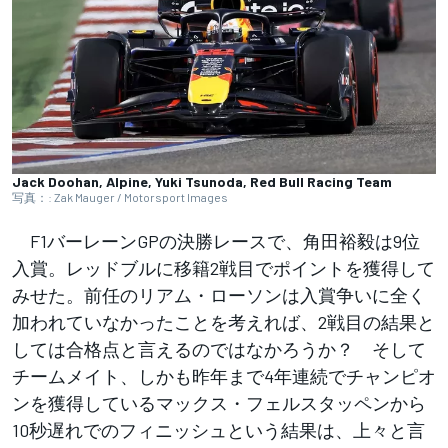
Jack Doohan, Alpine, Yuki Tsunoda, Red Bull Racing Team
写真：: Zak Mauger / Motorsport Images
F1バーレーンGPの決勝レースで、角田裕毅は9位
入賞。レッドブルに移籍2戦目でポイントを獲得して
みせた。前任のリアム・ローソンは入賞争いに全く
加われていなかったことを考えれば、2戦目の結果と
しては合格点と言えるのではなかろうか？ そして
チームメイト、しかも昨年まで4年連続でチャンピオ
ンを獲得しているマックス・フェルスタッペンから
10秒遅れでのフィニッシュという結果は、上々と言