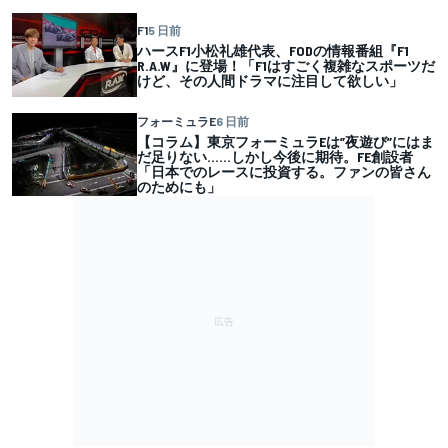
F1
5 日前
ハースF1小松礼雄代表、FODの情報番組『F1
R.A.W』に登場！「F1はすごく複雑なスポーツだ
けど、その人間ドラマに注目して欲しい」
フォーミュラE
6 日前
【コラム】東京フォーミュラEは”夜遊び”にはま
だ足りない……しかし今後に期待。FE創設者
「日本でのレースに投資する。ファンの皆さん
のためにも」