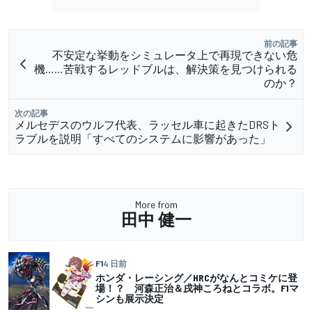
前の記事
不安定な挙動をシミュレータ上で再現できない危
機……苦戦するレッドブルは、解決策を見つけられる
のか？
次の記事
メルセデスのウルフ代表、ラッセル車に起きたDRSト
ラブルを説明「すべてのシステムに影響があった」
More from
田中 健一
F1
4 日前
ホンダ・レーシング／HRCがなんとコミケに登
場！？ 河森正治＆戌神ころねとコラボ。F1マ
シンも展示決定