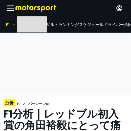
F1
HOME
ニュース
リザルト
ランキング
スケジュール
ドライバー
角田
分析
F1
バーレーンGP
F1分析｜レッドブル初入
賞の角田裕毅にとって痛