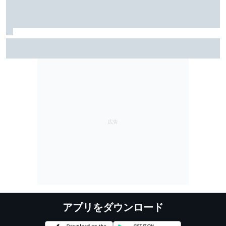
スーパーGT優勝で憑き物も取れた？ スーパーフォー
ミュラ第8戦で予選Q3進出の牧野任祐、表情も明るく
「今までと違うメンタルで臨めている」
アプリをダウンロード