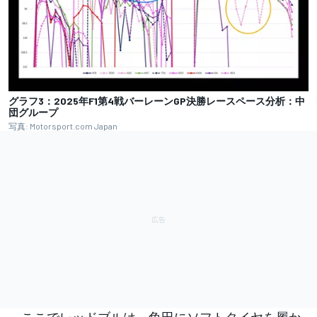
グラフ3：2025年F1第4戦バーレーンGP決勝レースペース分析：中
団グループ
写真: Motorsport.com Japan
ここでレッドブルは、角田にソフトタイヤを履か