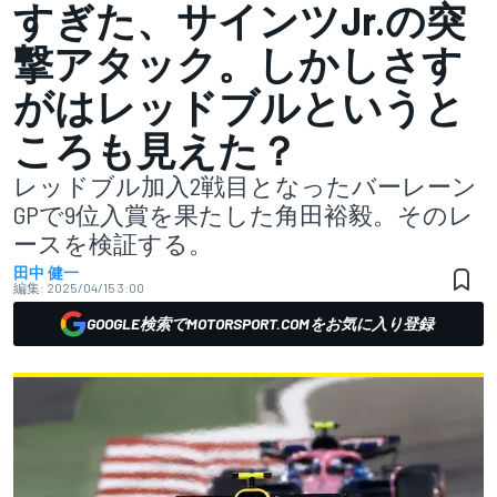
すぎた、サインツJr.の突
撃アタック。しかしさす
がはレッドブルというと
ころも見えた？
レッドブル加入2戦目となったバーレーン
GPで9位入賞を果たした角田裕毅。そのレ
ースを検証する。
田中 健一
編集:
2025/04/15 3:00
GOOGLE検索でMOTORSPORT.COMをお気に入り登録