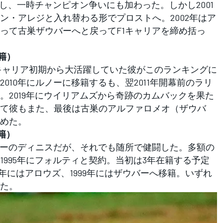
醒し、一時チャンピオン争いにも加わった。しかし2001
ン・アレジと入れ替わる形でプロストへ。2002年はア
って古巣ザウバーへと戻ってF1キャリアを締め括っ
移籍）
キャリア初期から大活躍していた彼がこのランキングに
010年にルノーに移籍するも、翌2011年開幕前のラリ
。2019年にウイリアムズから奇跡のカムバックを果た
て彼もまた、最後は古巣のアルファロメオ（ザウバ
めた。
籍）
バーのディニスだが、それでも随所で健闘した。多額の
995年にフォルティと契約。当初は3年在籍する予定
97年にはアロウズ、1999年にはザウバーへ移籍。いずれ
た。