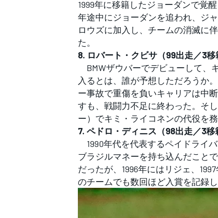
1999年に移籍したジョーダンで覚
年途中にジョーダンを追われ、ジャ
ロウズに加入し、チームの消滅に伴
た。
8. ロバート・クビサ（99出走／3
BMWザウバーでデビューして、
入るとは、誰が予想しただろうか。2
ー事故で重傷を負いキャリアは中断
すも、戦闘力不足に終わった。そし
ー）でキミ・ライコネンの代役を務
7. ペドロ・ディニス（98出走／3移
1990年代を代表するペイドライ
ブラジルマネーを持ち込んだことで1
だったが、1996年にはリジェ、19
のチームでも数回ほど入賞を記録し