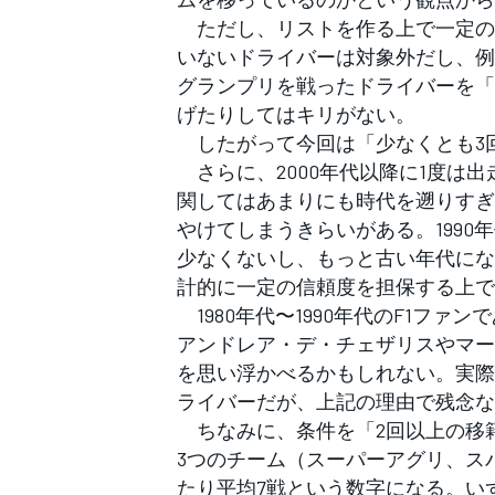
フォーミュラE
ただし、リストを作る上で一定の
いないドライバーは対象外だし、例
グランプリを戦ったドライバーを「
げたりしてはキリがない。
したがって今回は「少なくとも3
さらに、2000年代以降に1度は出
関してはあまりにも時代を遡りすぎ
やけてしまうきらいがある。199
少なくないし、もっと古い年代にな
計的に一定の信頼度を担保する上で
1980年代〜1990年代のF1フ
アンドレア・デ・チェザリスやマー
を思い浮かべるかもしれない。実際
ライバーだが、上記の理由で残念な
ちなみに、条件を「2回以上の移籍
3つのチーム（スーパーアグリ、スパ
たり平均7戦という数字になる。い