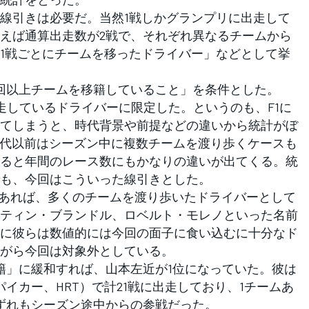
線引きは必要だ。当然1戦しかグランプリに出走して
えば通算出走数が2戦で、それぞれ異なるチームから
1戦ごとにチームを移ったドライバー」などとして挙
回以上チームを移籍していること」を条件とした。
走しているドライバーに限定した。というのも、F1に
てしまうと、時代背景や前提などの違いから統計がぼ
0年代以前はシーズン中に複数チームを渡り歩くケースも
ると年間のレース数にもかなりの違いが出てくる。統
も、今回はこういった線引きとした。
ァンであれば、多くのチームを渡り歩いたドライバーとして
ティン・ブランドル、ロベルト・モレノといった名前
に彼らは数値的には今回の面子に食い込むに十分なド
がら今回は対象外としている。
」に緩和すれば、山本左近が1位になっていた。彼は
イカー、HRT）で計21戦に出走しており、1チームあ
ずれもシーズン途中からの参戦だった。