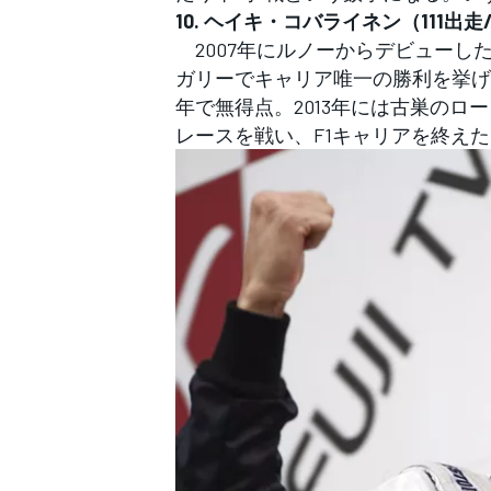
10. ヘイキ・コバライネン（111出走
2007年にルノーからデビューした
ガリーでキャリア唯一の勝利を挙げた
年で無得点。2013年には古巣のロ
レースを戦い、F1キャリアを終え
すべてのカテゴリー