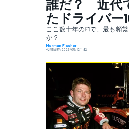
誰だ？ 近代
たドライバー1
スーパーフォーミュラ
ここ数十年のF1で、最も頻
か？
Norman Fischer
公開日時:
2026/05/12 11:12
スーパーGT