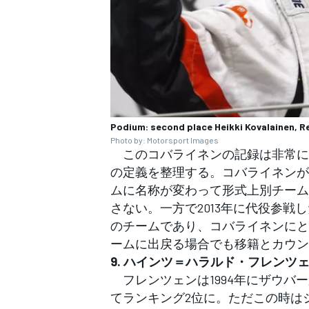
Podium: second place Heikki Kovalainen, R
Photo by: Motorsport Images
このコバライネンの記録は非常に
の定義を整理する。コバライネンが2
ムに名称が変わって形式上別チーム
さない。一方で2013年に代役参戦
のチームであり、コバライネンにと
ームに出戻る場合でも移籍とカウン
9. ハインツ＝ハラルド・フレンツェ
フレンツェンは1994年にザウバー
てランキング2位に。ただこの時は