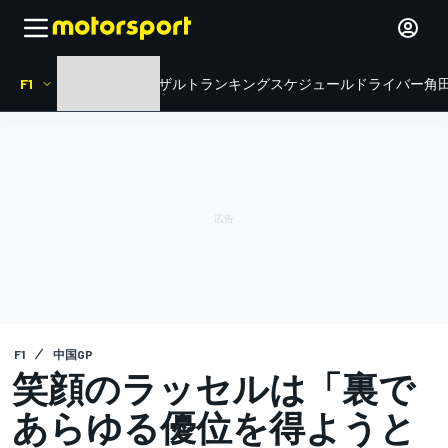
F1
HOME
ニュース
リザルト
ランキング
スケジュール
ドライバー
角田
F1
中国GP
笑顔のラッセルは「裏で
あらゆる優位を得ようと