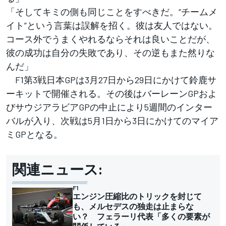
「そしてキミの側も同じことをすべきだ。“チームメ
イト”という言葉は誤解を招く。彼は友人ではない。
コース外でうまくやれるならそれは良いことだが、
彼の成功は自分の失敗であり、その逆もまた然りな
んだ」
F1第3戦日本GPは3月27日から29日にかけて鈴鹿サ
ーキットで開催される。その後はバーレーンGPおよ
びサウジアラビアGPの中止により5週間のインター
バルが入り、次戦は5月1日から3日にかけてのマイア
ミGPとなる。
関連ニュース:
F1
エンジン圧縮比のトリックを封じて
も、メルセデスの独走は止まらな
い？ フェラーリ代表「多くの要素が