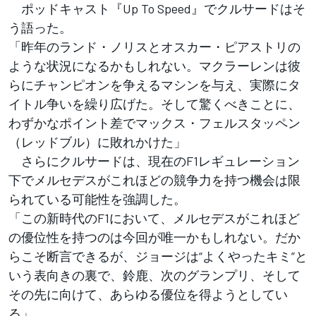
ポッドキャスト『Up To Speed』でクルサードはそ
う語った。
「昨年のランド・ノリスとオスカー・ピアストリの
ような状況になるかもしれない。マクラーレンは彼
らにチャンピオンを争えるマシンを与え、実際にタ
イトル争いを繰り広げた。そして驚くべきことに、
わずかなポイント差でマックス・フェルスタッペン
（レッドブル）に敗れかけた」
さらにクルサードは、現在のF1レギュレーション
下でメルセデスがこれほどの競争力を持つ機会は限
られている可能性を強調した。
「この新時代のF1において、メルセデスがこれほど
の優位性を持つのは今回が唯一かもしれない。だか
らこそ断言できるが、ジョージは“よくやったキミ”と
いう表向きの裏で、鈴鹿、次のグランプリ、そして
その先に向けて、あらゆる優位を得ようとしてい
る」