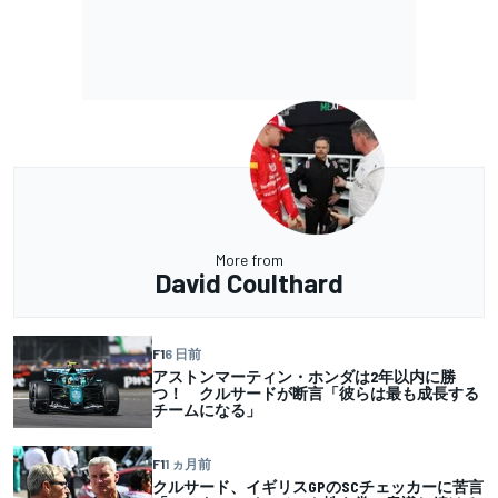
More from
David Coulthard
F1
6 日前
アストンマーティン・ホンダは2年以内に勝
つ！ クルサードが断言「彼らは最も成長する
チームになる」
F1
1 ヵ月前
クルサード、イギリスGPのSCチェッカーに苦言