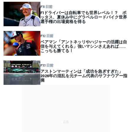
F1
1 日前
F1ドライバーは自転車でも世界レベル！？ ボ
ッタス、夏休み中にグラベルロードバイク世界
選手権の出場資格を得る
F1
2 日前
ベアマン「アントネッリやハジャーの活躍は自
信を与えてくれる」強いマシンさえあれば……
こっちも勝てる！
F1
3 日前
アストンマーティンは「成功を急ぎすぎた」
2026年の混乱を元チーム代表のサフナウアー指
摘