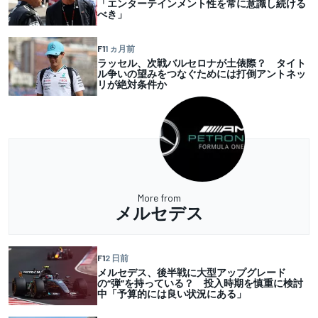
「エンターテインメント性を常に意識し続ける
べき」
F1
1 ヵ月前
ラッセル、次戦バルセロナが土俵際？ タイト
ル争いの望みをつなぐためには打倒アントネッ
リが絶対条件か
More from
メルセデス
F1
2 日前
メルセデス、後半戦に大型アップグレード
の“弾”を持っている？ 投入時期を慎重に検討
中「予算的には良い状況にある」