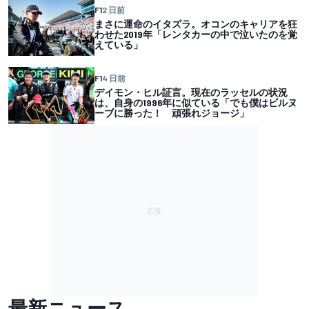
F1
2 日前
まさに運命のイタズラ。オコンのキャリアを狂
わせた2019年「レンタカーの中で泣いたのを覚
えている」
F1
4 日前
デイモン・ヒル証言。現在のラッセルの状況
は、自身の1996年に似ている「でも僕はビルヌ
ーブに勝った！ 頑張れジョージ」
最新ニュース