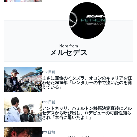
More from
メルセデス
F1
2 日前
まさに運命のイタズラ。オコンのキャリアを狂
わせた2019年「レンタカーの中で泣いたのを覚
えている」
F1
6 日前
アントネッリ、ハミルトン移籍決定直後にメル
セデスから呼び出し。F1デビューの可能性知ら
され「本当に驚いたよ！」
F1
7 日前