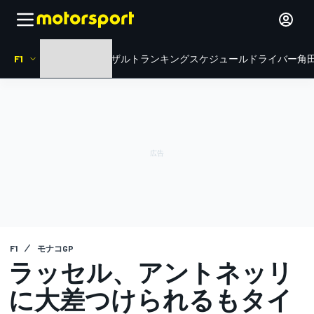
F1
HOME
ニュース
リザルト
ランキング
スケジュール
ドライバー
角田
F1
モナコGP
ラッセル、アントネッリ
に大差つけられるもタイ