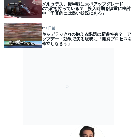
メルセデス、後半戦に大型アップグレード
の“弾”を持っている？ 投入時期を慎重に検討
中「予算的には良い状況にある」
F1
2 日前
キャデラックF1の抱える課題は新参特有？ ア
ップデート効果で劣る現状に「開発プロセスを
確立しなきゃ」