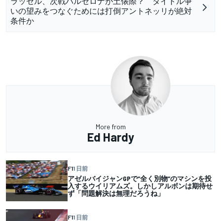
ラッセル、次戦バルセロナが土俵際？ タイトル争
いの望みをつなぐためには打倒アントネッリが絶対
条件か
More from
Ed Hardy
F1
1 日前
アゼルバイジャンGPで”全く別物”のマシンを投
入するウイリアムズ。しかしアルボンは期待せ
ず「問題解決は無理だろうね」
F1
1 日前