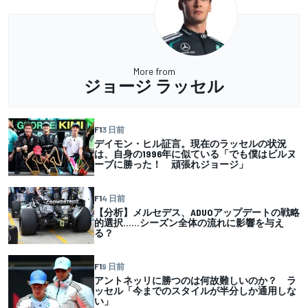
More from
ジョージ ラッセル
F1
3 日前
デイモン・ヒル証言。現在のラッセルの状況
は、自身の1996年に似ている「でも僕はビルヌ
ーブに勝った！ 頑張れジョージ」
F1
4 日前
【分析】メルセデス、ADUOアップデートの戦略
的選択……シーズン全体の流れに影響を与え
る？
F1
9 日前
アントネッリに勝つのは何故難しいのか？ ラ
ッセル「今までのスタイルが半分しか通用しな
い」