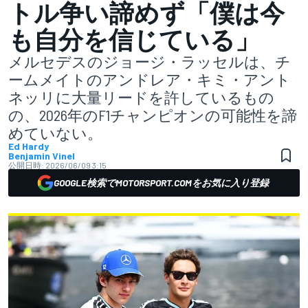
トル争い諦めず「僕は今
も自分を信じている」
メルセデスのジョージ・ラッセルは、チ
ームメイトのアンドレア・キミ・アント
ネッリに大量リードを許しているもの
の、2026年のF1チャンピオンの可能性を諦
めていない。
Ed Hardy
Benjamin Vinel
公開日時:
2026/06/09 3:15
GOOGLE検索でMOTORSPORT.COMをお気に入り登録