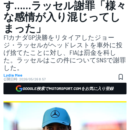
す……ラッセル謝罪「様々
な感情が入り混じってし
まった」
F1カナダGP決勝をリタイアしたジョー
ジ・ラッセルがヘッドレストを車外に投
げ捨てたことに対し、FIAは罰金を科し
た。ラッセルはこの件についてSNSで謝罪
した。
Lydia Mee
公開日時:
2026/05/26 8:57
GOOGLE検索でMOTORSPORT.COMをお気に入り登録