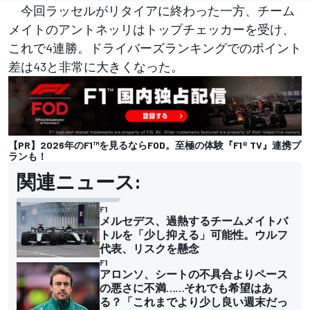
今回ラッセルがリタイアに終わった一方、チーム
メイトのアントネッリはトップチェッカーを受け、
これで4連勝。ドライバーズランキングでのポイント
差は43と非常に大きくなった。
【PR】2026年のF1™︎を見るならFOD。至極の体験『F1® TV』連携プ
ランも！
関連ニュース:
F1
メルセデス、過熱するチームメイトバ
トルを「少し抑える」可能性。ウルフ
代表、リスクを懸念
F1
アロンソ、シートの不具合よりペース
の悪さに不満……それでも希望はあ
る？「これまでより少し良い週末だっ