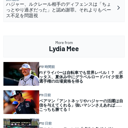
ハジャー、ルクレール相手のディフェンスは「ちょ
っとやり過ぎだった」と認め謝罪。それよりもペー
ス不足を問題視
More from
Lydia Mee
F1
7 時間前
F1ドライバーは自転車でも世界レベル！？ ボ
ッタス、夏休み中にグラベルロードバイク世界
選手権の出場資格を得る
F1
1 日前
ベアマン「アントネッリやハジャーの活躍は自
信を与えてくれる」強いマシンさえあれば……
こっちも勝てる！
F1
2 日前