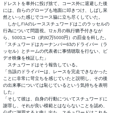
ドレストを車外に投げ捨て、コース外に退避した後
には、自らのグローブも地面に叩きつけ、しばし呆
然といった感じでコース脇に立ち尽くしていた。
しかしFIAのレーススチュワードはこのラッセルの
行為について問題視。12ヵ月の執行猶予付きなが
ら、5000ユーロ（約92万5000円）の罰金を科した。
「スチュワードはカーナンバー63のドライバー（ラ
ッセル）とチームの代表者に事情聴取を行ない、ビ
デオ映像を検証した」
スチュワードはそう報告している。
「当該のドライバーは、レースを完走できなかった
ことに非常に苛立ちを感じていたと説明し、その後
の出来事については恥じているという気持ちを表明
した」
「そして彼は、自身の行動についてスチュワードに
謝罪し、それが良い模範とはならないことを認め、
公式に謝罪すると申し出た。スチュワードはこれを