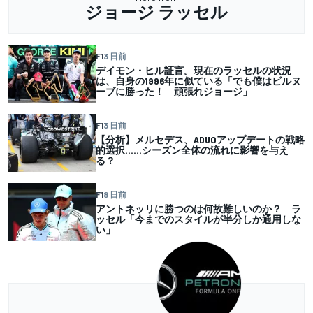
ジョージ ラッセル
F1
3 日前
デイモン・ヒル証言。現在のラッセルの状況
は、自身の1996年に似ている「でも僕はビルヌ
ーブに勝った！ 頑張れジョージ」
F1
3 日前
【分析】メルセデス、ADUOアップデートの戦略
的選択……シーズン全体の流れに影響を与え
る？
F1
8 日前
アントネッリに勝つのは何故難しいのか？ ラ
ッセル「今までのスタイルが半分しか通用しな
い」