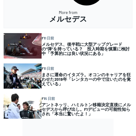
More from
メルセデス
F1
1 日前
メルセデス、後半戦に大型アップグレード
の“弾”を持っている？ 投入時期を慎重に検討
中「予算的には良い状況にある」
F1
1 日前
まさに運命のイタズラ。オコンのキャリアを狂
わせた2019年「レンタカーの中で泣いたのを覚
えている」
F1
5 日前
アントネッリ、ハミルトン移籍決定直後にメル
セデスから呼び出し。F1デビューの可能性知ら
され「本当に驚いたよ！」