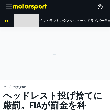
F1
HOME
ニュース
リザルト
ランキング
スケジュール
ドライバー
角田
F1
カナダGP
ヘッドレスト投げ捨てに
厳罰。FIAが罰金を科