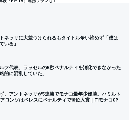
体験『F1® TV』連携プランも！
トネッリに大差つけられるもタイトル争い諦めず「僕は
ている」
ルフ代表、ラッセルの5秒ペナルティを消化できなかった
略的に混乱していた」
ず、アントネッリが5連勝でモナコ最年少優勝。ハミルト
アロンソはペレスにペナルティで10位入賞｜F1モナコGP