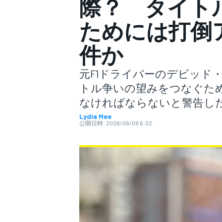
際？ タイト
ためには打倒
スーパーフォーミュラ
件か
元F1ドライバーのデビッド
トル争いの望みをつなぐた
なければならないと警告し
Lydia Mee
公開日時:
2026/06/09 6:02
スーパーGT