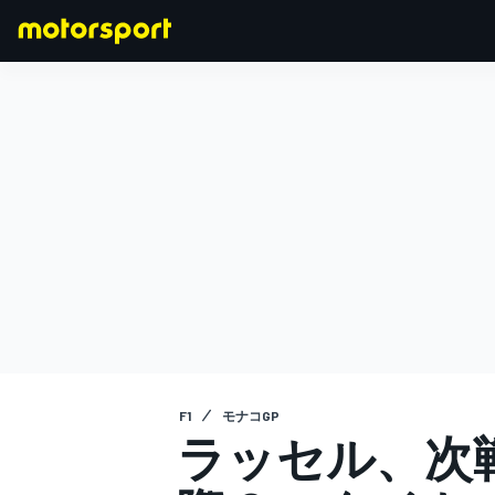
F1
MOTOGP
F1
モナコGP
ラッセル、次