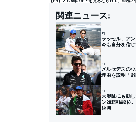
【PR】2026年のF1™を見るならFOD。至極の
関連ニュース:
F1
ラッセル、アン
今も自分を信じ
F1
メルセデスのウ
理由を説明「戦
F1
大混乱にも動じ
ン2戦連続2位。
決勝