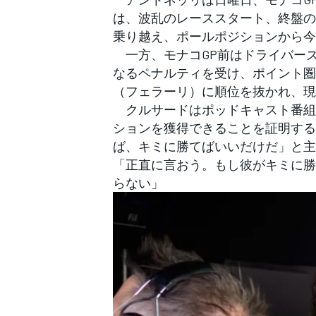
フォーミュラE
は、波乱のレーススタート、終盤の
乗り越え、ポールポジションから今
一方、モナコGP前はドライバーズ
なるペナルティを受け、ポイント圏
（フェラーリ）に順位を抜かれ、現
クルサードはポッドキャスト番組『U
ションを獲得できることを証明する
ば、キミに勝てばいいだけだ」と主
「正直に言おう。もし彼がキミに勝
らない」