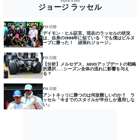
More from
ジョージ ラッセル
F1
3 日前
デイモン・ヒル証言。現在のラッセルの状況
は、自身の1996年に似ている「でも僕はビルヌ
ーブに勝った！ 頑張れジョージ」
F1
3 日前
【分析】メルセデス、ADUOアップデートの戦略
的選択……シーズン全体の流れに影響を与え
る？
F1
9 日前
アントネッリに勝つのは何故難しいのか？ ラ
ッセル「今までのスタイルが半分しか通用しな
い」