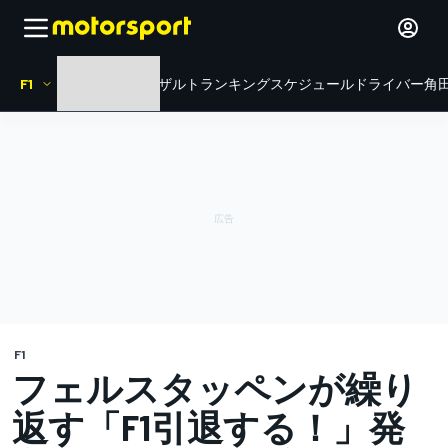
F1
HOME
ニュース
リザルト
ランキング
スケジュール
ドライバー
角田
F1
フェルスタッペンが繰り
返す「F1引退する！」発