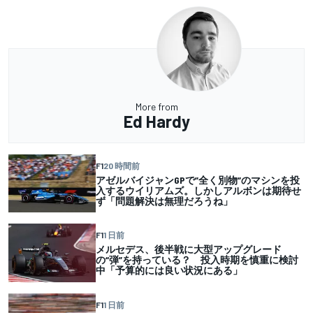
More from
Ed Hardy
F1
20 時間前
アゼルバイジャンGPで”全く別物”のマシンを投
入するウイリアムズ。しかしアルボンは期待せ
ず「問題解決は無理だろうね」
F1
1 日前
メルセデス、後半戦に大型アップグレード
の“弾”を持っている？ 投入時期を慎重に検討
中「予算的には良い状況にある」
F1
1 日前