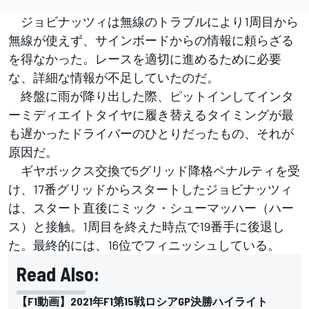
ジョビナッツィは無線のトラブルにより1周目から
無線が使えず、サインボードからの情報に頼らざる
を得なかった。レースを適切に進めるために必要
な、詳細な情報が不足していたのだ。
終盤に雨が降り出した際、ピットインしてインタ
ーミディエイトタイヤに履き替えるタイミングが最
も遅かったドライバーのひとりだったもの、それが
原因だ。
ギヤボックス交換で5グリッド降格ペナルティを受
け、17番グリッドからスタートしたジョビナッツィ
は、スタート直後にミック・シューマッハー（ハー
ス）と接触。1周目を終えた時点で19番手に後退し
た。最終的には、16位でフィニッシュしている。
Read Also:
【F1動画】2021年F1第15戦ロシアGP決勝ハイライト