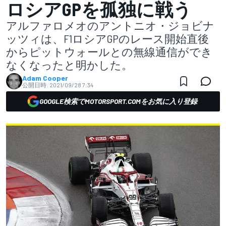
ロシアGPを孤独に戦う
アルファロメオのアントニオ・ジョビナ
ッツィは、F1ロシアGPのレース開始直後
からピットウォールとの無線通信ができ
なくなったと明かした。
Adam Cooper
公開日時:
2021/09/28 7:34
GOOGLE検索でMOTORSPORT.COMをお気に入り登録