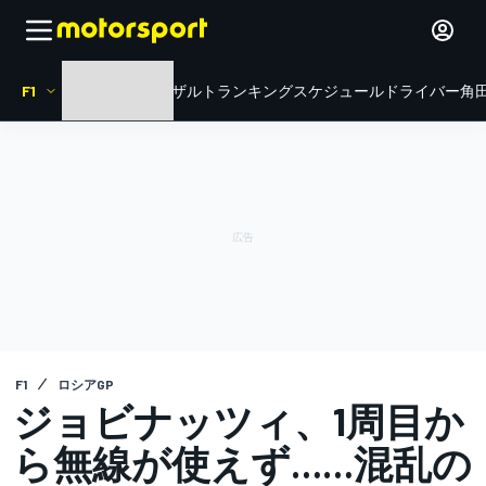
F1
HOME
ニュース
リザルト
ランキング
スケジュール
ドライバー
角田
F1
ロシアGP
ジョビナッツィ、1周目か
ら無線が使えず……混乱の