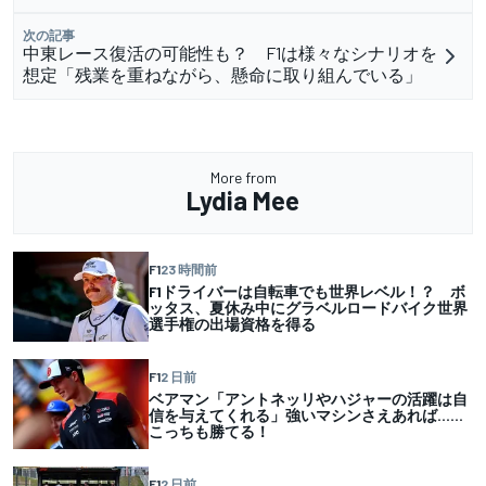
次の記事
中東レース復活の可能性も？ F1は様々なシナリオを
想定「残業を重ねながら、懸命に取り組んでいる」
More from
Lydia Mee
F1
23 時間前
F1ドライバーは自転車でも世界レベル！？ ボ
ッタス、夏休み中にグラベルロードバイク世界
選手権の出場資格を得る
F1
2 日前
ベアマン「アントネッリやハジャーの活躍は自
信を与えてくれる」強いマシンさえあれば……
こっちも勝てる！
F1
2 日前