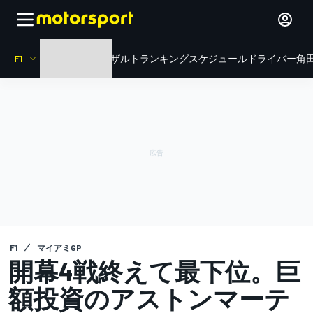
F1
HOME
ニュース
リザルト
ランキング
スケジュール
ドライバー
角田
F1
マイアミGP
開幕4戦終えて最下位。巨
額投資のアストンマーテ