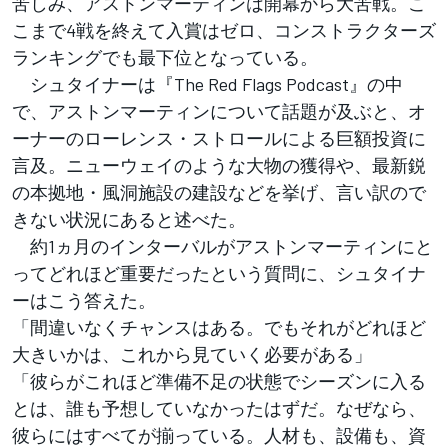
苦しみ、アストンマーティンは開幕から大苦戦。こ
こまで4戦を終えて入賞はゼロ、コンストラクターズ
ランキングでも最下位となっている。
シュタイナーは『The Red Flags Podcast』の中
で、アストンマーティンについて話題が及ぶと、オ
ーナーのローレンス・ストロールによる巨額投資に
言及。ニューウェイのような大物の獲得や、最新鋭
の本拠地・風洞施設の建設などを挙げ、言い訳ので
きない状況にあると述べた。
約1ヵ月のインターバルがアストンマーティンにと
ってどれほど重要だったという質問に、シュタイナ
ーはこう答えた。
「間違いなくチャンスはある。でもそれがどれほど
大きいかは、これから見ていく必要がある」
「彼らがこれほど準備不足の状態でシーズンに入る
とは、誰も予想していなかったはずだ。なぜなら、
彼らにはすべてが揃っている。人材も、設備も、資