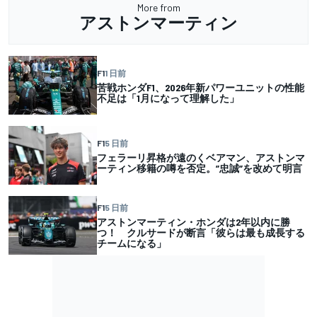
More from
アストンマーティン
F1
1 日前
苦戦ホンダF1、2026年新パワーユニットの性能
不足は「1月になって理解した」
F1
5 日前
フェラーリ昇格が遠のくベアマン、アストンマ
ーティン移籍の噂を否定。”忠誠”を改めて明言
F1
5 日前
アストンマーティン・ホンダは2年以内に勝
つ！ クルサードが断言「彼らは最も成長する
チームになる」