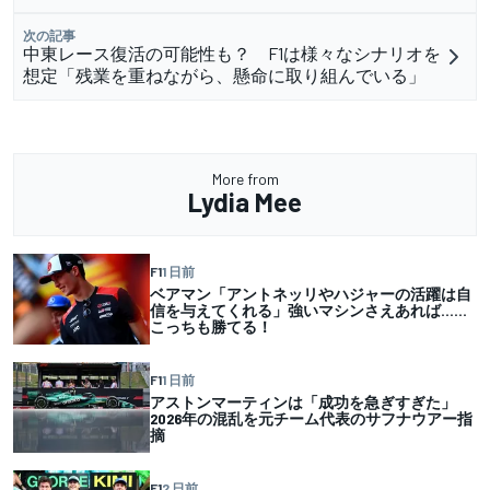
次の記事
中東レース復活の可能性も？ F1は様々なシナリオを
想定「残業を重ねながら、懸命に取り組んでいる」
More from
Lydia Mee
F1
1 日前
ベアマン「アントネッリやハジャーの活躍は自
信を与えてくれる」強いマシンさえあれば……
こっちも勝てる！
F1
1 日前
アストンマーティンは「成功を急ぎすぎた」
2026年の混乱を元チーム代表のサフナウアー指
摘
F1
2 日前