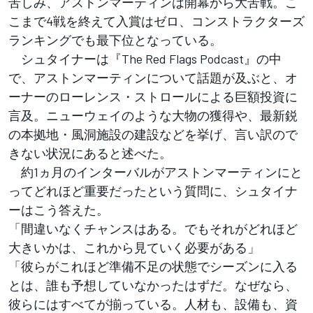
苦しみ、アストンマーティンは開幕から大苦戦。こ
こまで4戦を終えて入賞はゼロ、コンストラクターズ
ランキングでも最下位となっている。
シュタイナーは『The Red Flags Podcast』の中
で、アストンマーティンについて話題が及ぶと、オ
ーナーのローレンス・ストロールによる巨額投資に
言及。ニューウェイのような大物の獲得や、最新鋭
の本拠地・風洞施設の建設などを挙げ、言い訳ので
きない状況にあると述べた。
約1ヵ月のインターバルがアストンマーティンにと
ってどれほど重要だったという質問に、シュタイナ
ーはこう答えた。
「間違いなくチャンスはある。でもそれがどれほど
大きいかは、これから見ていく必要がある」
「彼らがこれほど準備不足の状態でシーズンに入る
とは、誰も予想していなかったはずだ。なぜなら、
彼らにはすべてが揃っている。人材も、設備も、資