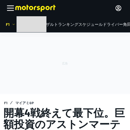
F1
HOME
ニュース
リザルト
ランキング
スケジュール
ドライバー
角田
F1
マイアミGP
開幕4戦終えて最下位。巨
額投資のアストンマーテ