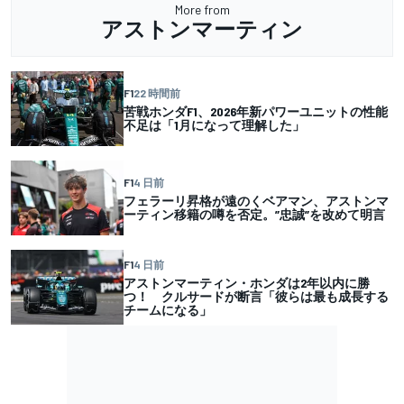
More from
アストンマーティン
F1
22 時間前
苦戦ホンダF1、2026年新パワーユニットの性能
不足は「1月になって理解した」
F1
4 日前
フェラーリ昇格が遠のくベアマン、アストンマ
ーティン移籍の噂を否定。”忠誠”を改めて明言
F1
4 日前
アストンマーティン・ホンダは2年以内に勝
つ！ クルサードが断言「彼らは最も成長する
チームになる」