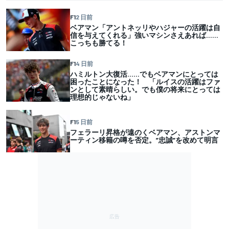
F1
2 日前
ベアマン「アントネッリやハジャーの活躍は自
信を与えてくれる」強いマシンさえあれば……
こっちも勝てる！
F1
4 日前
ハミルトン大復活……でもベアマンにとっては
困ったことになった！ 「ルイスの活躍はファ
ンとして素晴らしい。でも僕の将来にとっては
理想的じゃないね」
F1
5 日前
フェラーリ昇格が遠のくベアマン、アストンマ
ーティン移籍の噂を否定。”忠誠”を改めて明言