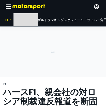
F1
HOME
ニュース
リザルト
ランキング
スケジュール
ドライバー
角田
F1
ハースF1、親会社の対ロ
シア制裁違反報道を断固