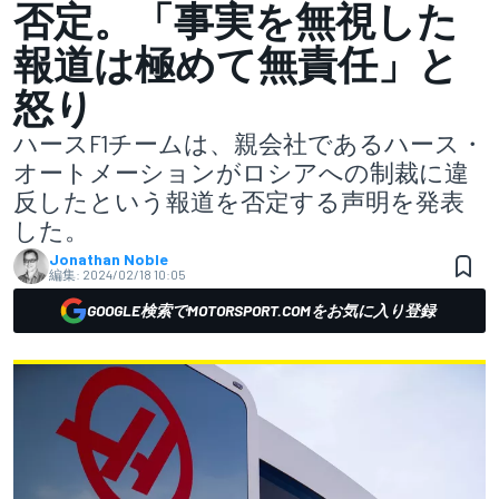
否定。「事実を無視した
報道は極めて無責任」と
怒り
ハースF1チームは、親会社であるハース・
オートメーションがロシアへの制裁に違
反したという報道を否定する声明を発表
した。
Jonathan Noble
編集:
2024/02/18 10:05
GOOGLE検索でMOTORSPORT.COMをお気に入り登録