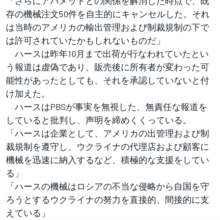
「さらにアバメットとの関係を解消した時点で、既
存の機械注文50件を自主的にキャンセルした。それ
は当時のアメリカの輸出管理および制裁規制の下で
は許可されていたかもしれないものだ」
ハースは昨年10月まで出荷が行なわれていたとい
う報道は虚偽であり、販売後に所有者が変わった可
能性があったとしても、それを承認していないと付
け加えた。
ハースはPBSが事実を無視した、無責任な報道を
していると批判し、声明を締めくくっている。
「ハースは企業として、アメリカの出管理および制
裁規制を遵守し、ウクライナの代理店および顧客に
機械を迅速に納入するなど、積極的な支援をしてい
る」
「ハースの機械はロシアの不当な侵略から自国を守
ろうとするウクライナの努力を直接的、間接的に支
えている」