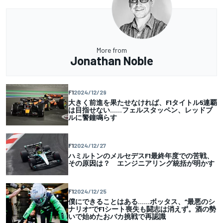
More from
Jonathan Noble
F1
2024/12/29
大きく前進を果たせなければ、F1タイトル5連覇
は目指せない……フェルスタッペン、レッドブ
ルに警鐘鳴らす
F1
2024/12/27
ハミルトンのメルセデスF1最終年度での苦戦、
その原因は？ エンジニアリング統括が明かす
F1
2024/12/25
僕にできることはある……ボッタス、“最悪のシ
ナリオ”でF1シート喪失も闘志は消えず。酒の勢
いで始めたおバカ挑戦で再認識