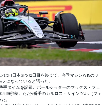
はF1日本GPの2日目を終えて、今季マシンW15のフ
モノになっていると語った。
番手タイムを記録。ポールシッターのマックス・フェ
.569秒差。ただ4番手のカルロス・サインツJr.（フェ
った。