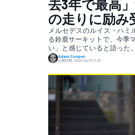
去3年で最高」
の走りに励み
スーパーフォーミュラ
メルセデスのルイス・ハミル
る鈴鹿サーキットで、今季マ
い」と感じていると語った
Adam Cooper
公開日時:
2024/04/07 2:43
スーパーGT