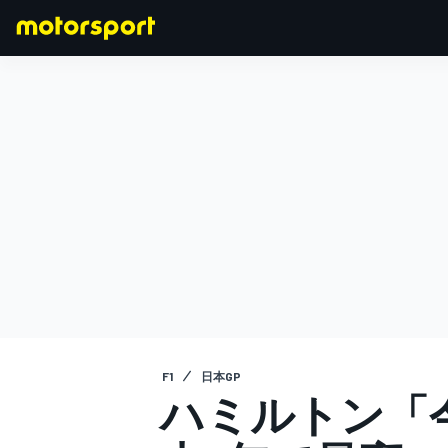
F1
MOTOGP
F1
日本GP
ハミルトン「