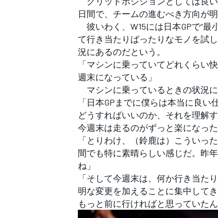
グリッドポジションとしては良いも
フォーミュラE
日間で、チームの進むべき方向が明
彼いわく、W15には日本GPで“
て行き当たりばったりなモノを試し
況にあるのだという。
「マシンに乗っていてどれくらい快
週末になっている」
マシンに乗っているときの状況に
「日本GPまでに僕らは本当に良い
どうすればいいのか、それを理解す
今週末は走るのがずっと楽になった
「とりわけ、（鈴鹿は）こういった
間でも特に素晴らしい感じだ。昨年
ね」
「そして今週末は、何か行き当たり
明な変更を加えることに集中してき
もっと前に行ければと思っていたん