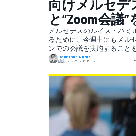
向けメルセデ
と”Zoom会議
スーパーフォーミュラ
メルセデスのルイス・ハミ
るために、今週中にもメル
ンでの会議を実施すること
Jonathan Noble
編集:
2022/04/12 15:52
スーパーGT