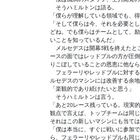
そうハミルトンは語る。
「僕らが理解している領域でも、得
「そして僕らは今、それを必要とし
どね。でも僕らはチームとして、励
いことを知っているんだ」
メルセデスは開幕3戦を終えたとこ
ースの面ではレッドブルの方が圧倒
りこぼしていることの恩恵に他なら
フェラーリやレッドブルに対する
ルセデスのマシンには改善する余地
「楽観的であり続けたいと思う」
そうハミルトンは言う。
「あと20レース残っている。現実
観点で言えば、トップチームは同じ
それはこの新しいマシンにも当ては
「僕は本当に、すぐに戦いに参加で
ら、フェラーリやレッドブルも同じ
すべてのカテゴリー