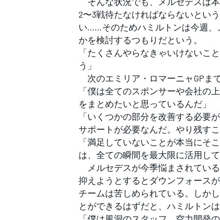
そんな状況でも、メルセデスは本
フォーミュラE
2〜3戦待たなければならないとい
い……そのためハミルトンは今週、
かを検討するつもりだという。
「たくさんやらなきゃいけないこと
う」
次のエミリア・ロマーニャGPま
「僕は全てのスポンサーや会社の上
をまとめたいと思っているんだ」
「いくつかの部分を改善する必要が
サポートが必要なんだ。やり残すこ
「満足していないことが本当にそこ
は、全ての瞬間を最大限に活用して
メルセデスが今季悩まされている
抑えようとするとダウンフォースが
チームは苦しめられている。しかし
とができるはずだと、ハミルトンは
「僕は風洞のスタッフ、空力開発の