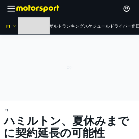
F1
HOME
ニュース
リザルト
ランキング
スケジュール
ドライバー
角田
F1
ハミルトン、夏休みまで
に契約延長の可能性