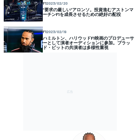
F1
2023/02/20
”要求の厳しい”アロンソ。投資進むアストンマ
ーチンF1を成長させるための絶好の配役
F1
2023/02/19
ハミルトン、ハリウッドF1映画のプロデューサ
ーとして演者オーディションに参加。ブラッ
ド・ピットの共演者は多様性重視