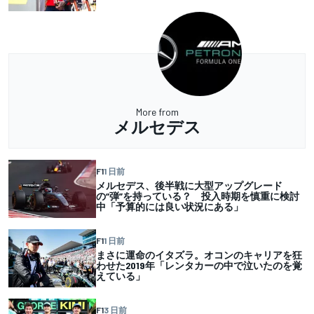
More from
メルセデス
F1
1 日前
メルセデス、後半戦に大型アップグレード
の“弾”を持っている？ 投入時期を慎重に検討
中「予算的には良い状況にある」
F1
1 日前
まさに運命のイタズラ。オコンのキャリアを狂
わせた2019年「レンタカーの中で泣いたのを覚
えている」
F1
3 日前