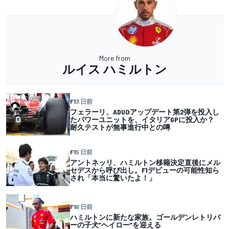
More from
ルイス ハミルトン
F1
3 日前
フェラーリ、ADUOアップデート第2弾を投入し
たパワーユニットを、イタリアGPに投入か？
耐久テストが無事進行中との噂
F1
5 日前
アントネッリ、ハミルトン移籍決定直後にメル
セデスから呼び出し。F1デビューの可能性知ら
され「本当に驚いたよ！」
F1
6 日前
ハミルトンに新たな家族。ゴールデンレトリバ
ーの子犬”ヘイロー”を迎える