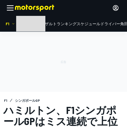
F1
HOME
ニュース
リザルト
ランキング
スケジュール
ドライバー
角田
F1
シンガポールGP
ハミルトン、F1シンガポ
ールGPはミス連続で上位