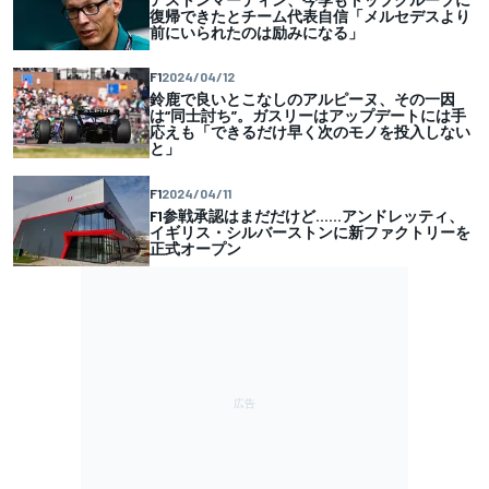
復帰できたとチーム代表自信「メルセデスより
前にいられたのは励みになる」
F1
2024/04/12
鈴鹿で良いとこなしのアルピーヌ、その一因
は“同士討ち”。ガスリーはアップデートには手
応えも「できるだけ早く次のモノを投入しない
と」
F1
2024/04/11
F1参戦承認はまだだけど……アンドレッティ、
イギリス・シルバーストンに新ファクトリーを
正式オープン