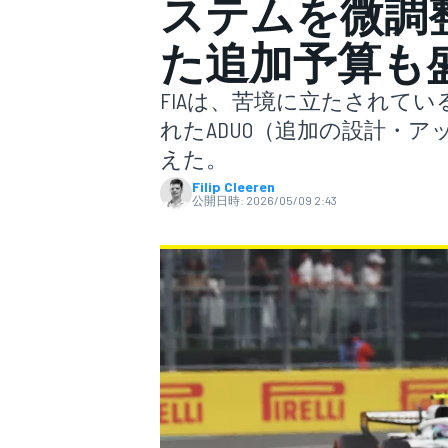
ステムを微調
た追加予算も
スーパーフォーミュラ
FIAは、苦境に立たされてい
れたADUO（追加の設計・
えた。
Filip Cleeren
公開日時:
2026/05/09 2:43
スーパーGT