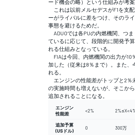
ード機会の略）という仕組みが考案
フォーミュラE
これは以前メルセデスがF1を支配
ーがライバルに差をつけ、そのライ
事態を避けるためだ。
ADUOでは各PUの内燃機関、つ
ているに応じて、段階的に開発予算
れる仕組みとなっている。
FIAは今回、内燃機関の出力が1
加した（従来は8％まで）。また、今
れる。
エンジンの性能差がトップと2％
の実施時間も増えないが、そこから
追加されることになる。
エンジン
<2%
2%≤X<4
性能差
追加予算
0
300万
(USドル)