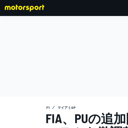
F1
MOTOGP
F1
マイアミGP
FIA、PUの追