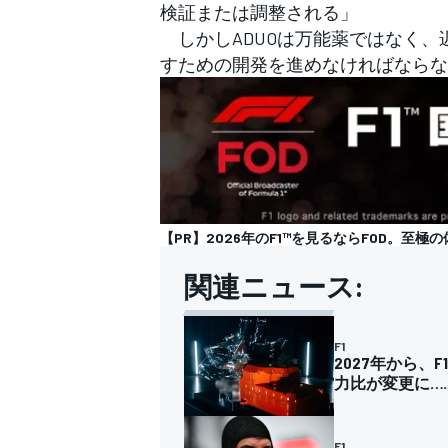
検証または調整される」
しかしADUOは万能薬ではなく、
すための開発を進めなければならな
【PR】2026年のF1™を見るならFOD。至極の
関連ニュース:
F1
2027年から
力比が変更に…
F1