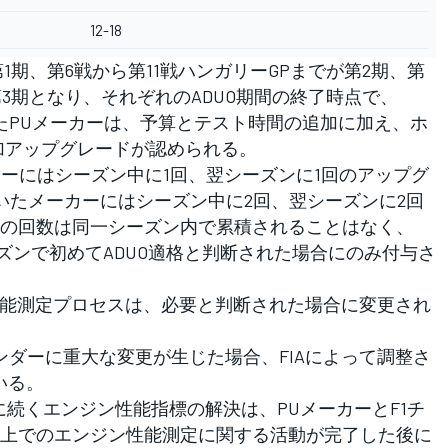
12-18
期、第6戦から第11戦ハンガリーGPまでが第2期、第
第3期となり、それぞれのADUO期間の終了時点で、
れたPUメーカーは、予算とテスト時間の追加に加え、ホ
加アップグレードが認められる。
ーにはシーズン中に1回、翌シーズンに1回のアップグ
いたメーカーにはシーズン中に2回、翌シーズンに2回
の回数は同一シーズン内で累積されることはなく、
ーズンで初めてADUO適格と判断された場合にのみ付与さ
と性能測定プロセスは、必要と判断された場合に変更され
ンダーに重大な変更が生じた場合、FIAによって調整さ
いる。
に続くエンジン性能指標の解決は、PUメーカーとF1チ
上でのエンジン性能測定に関する活動が完了した後に