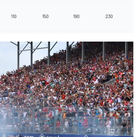
110
150
190
230