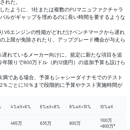
された。
したように、1社または複数のPUマニュファクチャラ
バルがギャップを埋めるのに長い時間を要するような
まりV6エンジンの性能がどれだけベンチマークから遅れ
の上限が免除されたり、アップグレード機会が与えら
0％遅れているメーカー向けに、規定に新たな項目を追
年限りで800万ドル（約12億円）の追加予算も設けら
未満である場合、予算もシャシーダイナモでのテスト
2％ごとに10％まで段階的に予算やテスト実施時間が
%
4%≤X<6%
6%≤X<8%
8%≤X<10%
10%≤X
1100万
465万
635万
800万
+800万*