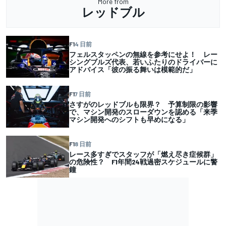
More from
レッドブル
F1
4 日前
フェルスタッペンの無線を参考にせよ！ レー
シングブルズ代表、若いふたりのドライバーに
アドバイス「彼の振る舞いは模範的だ」
F1
7 日前
さすがのレッドブルも限界？ 予算制限の影響
で、マシン開発のスローダウンを認める「来季
マシン開発へのシフトも早めになる」
F1
8 日前
レース多すぎでスタッフが「燃え尽き症候群」
の危険性？ F1年間24戦過密スケジュールに警
鐘