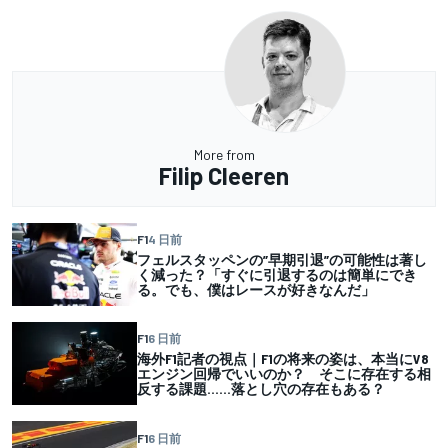
More from
Filip Cleeren
F1
4 日前
フェルスタッペンの”早期引退”の可能性は著し
く減った？「すぐに引退するのは簡単にでき
る。でも、僕はレースが好きなんだ」
F1
6 日前
海外F1記者の視点｜F1の将来の姿は、本当にV8
エンジン回帰でいいのか？ そこに存在する相
反する課題……落とし穴の存在もある？
F1
6 日前