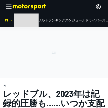
F1
HOME
ニュース
リザルト
ランキング
スケジュール
ドライバー
角田
F1
レッドブル、2023年は記
録的圧勝も……いつか支配