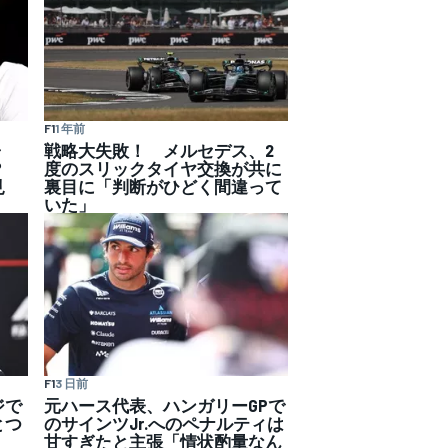
F1
1 年前
ャ
戦略大失敗！ メルセデス、2
く？
度のスリックタイヤ交換が共に
見
裏目に「判断がひどく間違って
いた」
F1
3 日前
ジで
元ハース代表、ハンガリーGPで
とつ
のサインツJr.へのペナルティは
甘すぎたと主張「情状酌量なん