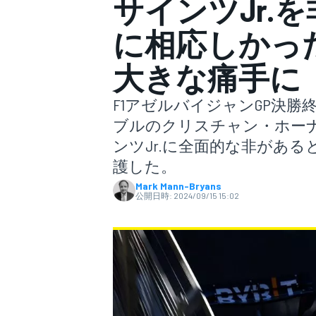
サインツJr.
に相応しかっ
スーパーフォーミュラ
大きな痛手に
F1アゼルバイジャンGP決
ブルのクリスチャン・ホー
ンツJr.に全面的な非があ
護した。
Mark Mann-Bryans
スーパーGT
公開日時:
2024/09/15 15:02