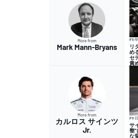
F1
1 
More from
Mark Mann-Bryans
リ
め
セ
責
More from
F1
1 
カルロス サインツ
サイ
Jr.
整
な