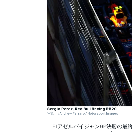
WEC
Sergio Perez, Red Bull Racing RB20
写真：: Andrew Ferraro / Motorsport Images
F1アゼルバイジャンGP決勝の最