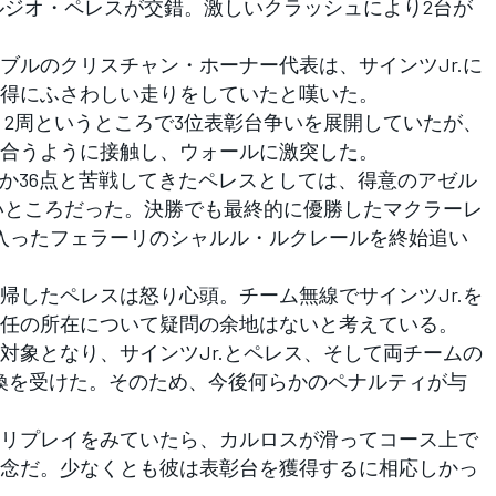
セルジオ・ペレスが交錯。激しいクラッシュにより2台が
ルのクリスチャン・ホーナー代表は、サインツJr.に
得にふさわしい走りをしていたと嘆いた。
り2周というところで3位表彰台争いを展開していたが、
み合うように接触し、ウォールに激突した。
か36点と苦戦してきたペレスとしては、得意のアゼル
いところだった。決勝でも最終的に優勝したマクラーレ
入ったフェラーリのシャルル・ルクレールを終始追い
したペレスは怒り心頭。チーム無線でサインツJr.を
任の所在について疑問の余地はないと考えている。
象となり、サインツJr.とペレス、そして両チームの
召喚を受けた。そのため、今後何らかのペナルティが与
リプレイをみていたら、カルロスが滑ってコース上で
念だ。少なくとも彼は表彰台を獲得するに相応しかっ