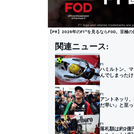
【PR】2026年のF1™︎を見るならFOD。至極
関連ニュース:
F1
ハミルトン、マ
んでしまったけ
F1
アントネッリ、
だ早い」と至っ
F1
落札額は約2億