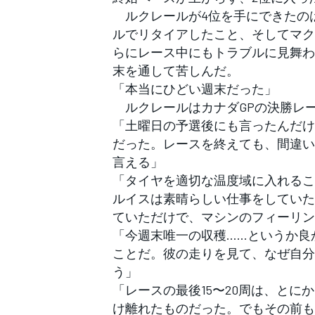
フォーミュラE
ルクレールが4位を手にできたの
ルでリタイアしたこと、そしてマク
らにレース中にもトラブルに見舞わ
末を通して苦しんだ。
「本当にひどい週末だった」
ルクレールはカナダGPの決勝レ
「土曜日の予選後にも言ったんだけ
だった。レースを終えても、間違い
言える」
「タイヤを適切な温度域に入れるこ
ルイスは素晴らしい仕事をしていた
ていただけで、マシンのフィーリン
「今週末唯一の収穫……というか良
ことだ。彼の走りを見て、なぜ自分
う」
「レースの最後15〜20周は、と
け離れたものだった。でもその前も