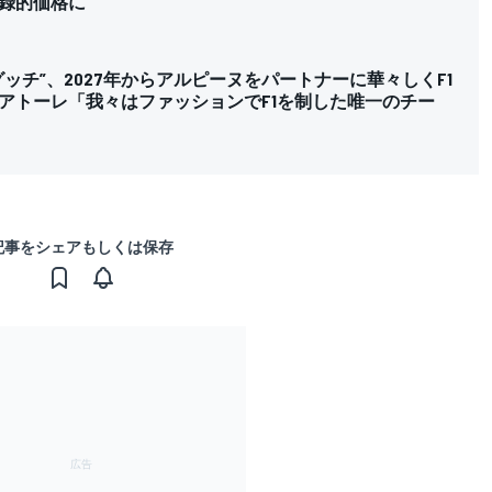
録的価格に
ッチ”、2027年からアルピーヌをパートナーに華々しくF1
アトーレ「我々はファッションでF1を制した唯一のチー
記事をシェアもしくは保存