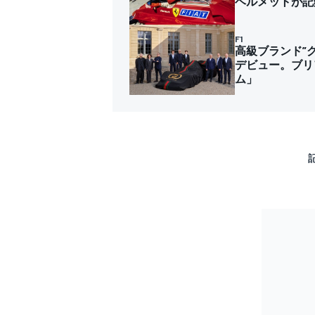
ヘルメットが記
F1
高級ブランド”グ
デビュー。ブリ
ム」