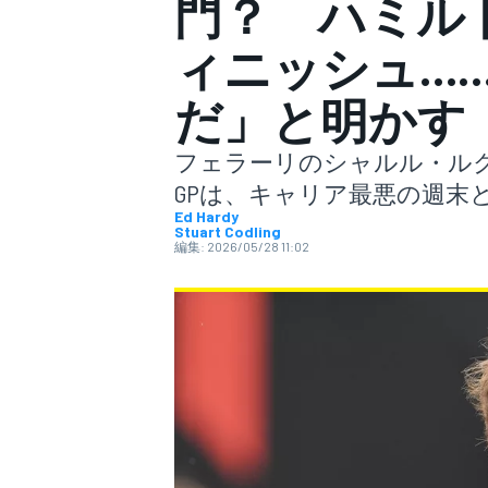
門？ ハミル
ィニッシュ…
スーパーフォーミュラ
だ」と明かす
フェラーリのシャルル・ルク
GPは、キャリア最悪の週末
Ed Hardy
Stuart Codling
編集:
2026/05/28 11:02
スーパーGT