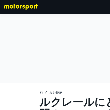
F1
MOTOGP
F1
カナダGP
ルクレールにと