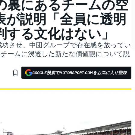
の裏にあるチームの空
表が説明「全員に透明
判する文化はない」
成功させ、中団グループで存在感を放ってい
、チームに浸透した新たな価値観について説
GOOGLE検索でMOTORSPORT.COMをお気に入り登録