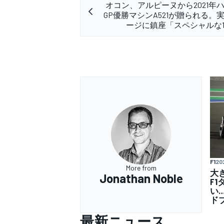
オコン、アルピーヌから2021年
GP優勝マシンA521が贈られる。
ージに鎮座「スペシャルな
F1
20
More from
大
Jonathan Noble
F
い
ド
最新ニュース