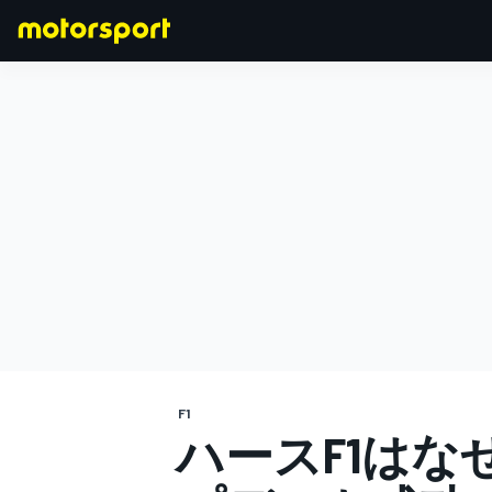
F1
MOTOGP
F1
ハースF1は