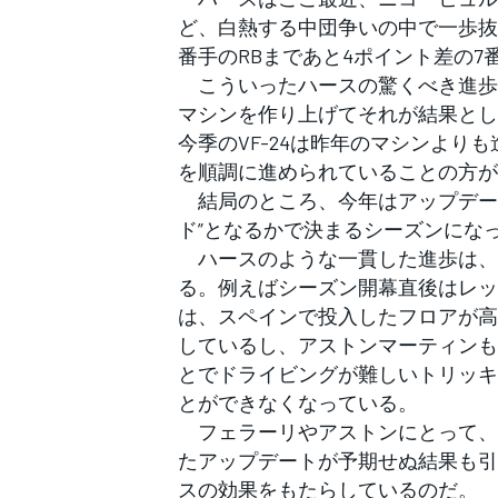
フォーミュラE
ど、白熱する中団争いの中で一歩抜
番手のRBまであと4ポイント差の7
こういったハースの驚くべき進歩
マシンを作り上げてそれが結果とし
今季のVF-24は昨年のマシンよ
を順調に進められていることの方が
結局のところ、今年はアップデート
ド”となるかで決まるシーズンにな
ハースのような一貫した進歩は、
る。例えばシーズン開幕直後はレッ
は、スペインで投入したフロアが高
しているし、アストンマーティンも
とでドライビングが難しいトリッキ
とができなくなっている。
フェラーリやアストンにとって、
たアップデートが予期せぬ結果も引
スの効果をもたらしているのだ。