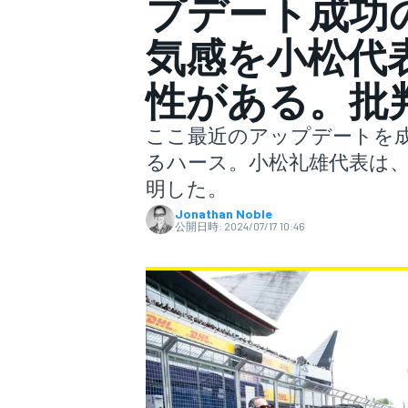
プデート成功
気感を小松代
スーパーフォーミュラ
性がある。批
ここ最近のアップデートを
るハース。小松礼雄代表は
明した。
Jonathan Noble
公開日時:
2024/07/17 10:46
スーパーGT