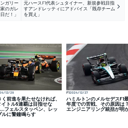
ハンガリー
元ハースF1代表シュタイナー、新規参戦目指
実家のガレ
すアンドレッティにアドバイス「既存チーム
1日だ！」
を買え」
24/12/29
F1
2024/12/27
きく前進を果たせなければ、
ハミルトンのメルセデスF1
1タイトル5連覇は目指せな
年度での苦戦、その原因
……フェルスタッペン、レッ
エンジニアリング統括が明
ブルに警鐘鳴らす