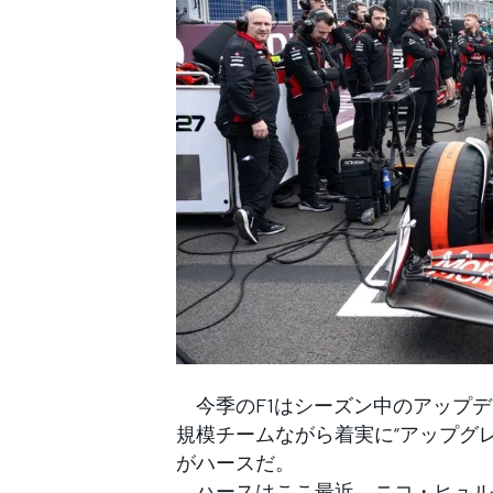
WEC
今季のF1はシーズン中のアップデ
規模チームながら着実に“アップグ
がハースだ。
ハースはここ最近、ニコ・ヒュルケ