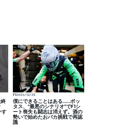
F1
2024/12/25
最終
僕にできることはある……ボッ
は？
タス、“最悪のシナリオ”でF1シ
かす
ート喪失も闘志は消えず。酒の
勢いで始めたおバカ挑戦で再認
識