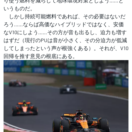
り使う燃料を減らして地球環境対策としよう……と
いうものだ。
しかし持続可能燃料であれば、その必要はないだ
ろう……ならば高価なハイブリッドではなく、安価
なV10にしよう……その方が音も出るし、迫力も増す
はずだ（現行のPUは音が小さく、その分迫力が低減
してしまったという声が根強くある）。それが、V10
回帰を推す意見の根底にある。