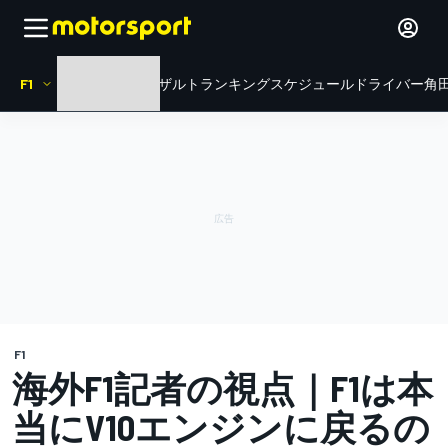
F1
HOME
ニュース
リザルト
ランキング
スケジュール
ドライバー
角田
F1
海外F1記者の視点｜F1は本
当にV10エンジンに戻るの