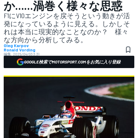
か……渦巻く様々な思惑
F1にV10エンジンを戻そうという動きが活
発になっているように見える。しかしそ
れは本当に現実的なことなのか？ 様々
な方向から分析してみる。
Oleg Karpov
Ronald Vording
編集:
2025/04/03 3:31
GOOGLE検索でMOTORSPORT.COMをお気に入り登録