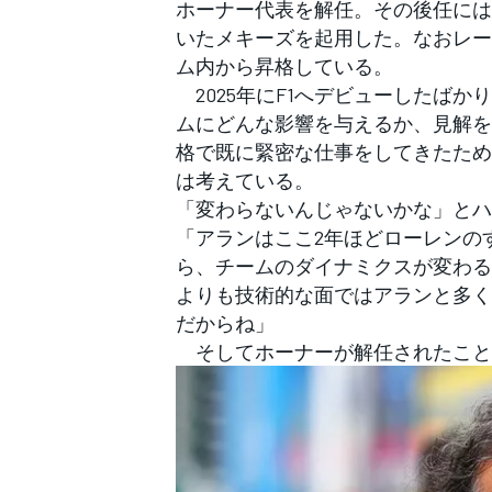
ホーナー代表を解任。その後任には
フォーミュラE
いたメキーズを起用した。なおレー
ム内から昇格している。
2025年にF1へデビューしたば
ムにどんな影響を与えるか、見解を
格で既に緊密な仕事をしてきたため
は考えている。
「変わらないんじゃないかな」とハ
「アランはここ2年ほどローレンの
ら、チームのダイナミクスが変わる
よりも技術的な面ではアランと多く
だからね」
そしてホーナーが解任されたこと