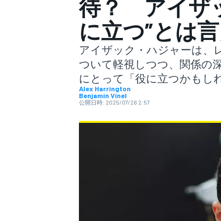
待？ アイザ
に立つ”とは
スーパーフォーミュラ
アイザック・ハジャーは、
ついて軽視しつつ、関係の
にとって「役に立つかもし
Alex Harrington
Benjamin Vinel
公開日時:
2025/07/26 2:57
スーパーGT