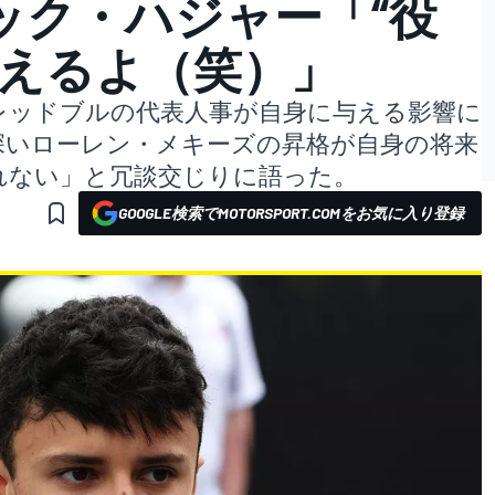
ック・ハジャー「“役
言えるよ（笑）」
レッドブルの代表人事が自身に与える影響に
深いローレン・メキーズの昇格が自身の将来
れない」と冗談交じりに語った。
GOOGLE検索でMOTORSPORT.COMをお気に入り登録