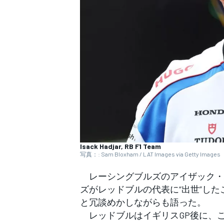
WEC
Isack Hadjar, RB F1 Team
写真：: Sam Bloxham / LAT Images via Getty Images
レーシングブルズのアイザック・
ズがレッドブルの代表に“出世”し
と冗談めかしながらも語った。
レッドブルはイギリスGP後に、こ