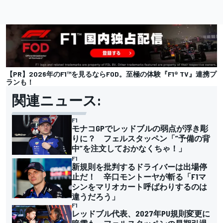
【PR】2026年のF1™を見るならFOD。至極の体験『F1® TV』連携プ
ランも！
関連ニュース:
F1
モナコGPでレッドブルの弱点が浮き彫
りに？ フェルスタッペン「”予備の背
中”を注文しておかなくちゃ！」
F1
新規則を批判するドライバーは出場停
止だ！ 辛口モントーヤが斬る「F1マ
シンをマリオカート呼ばわりするのは
違うだろう」
F1
レッドブル代表、2027年PU規則変更に