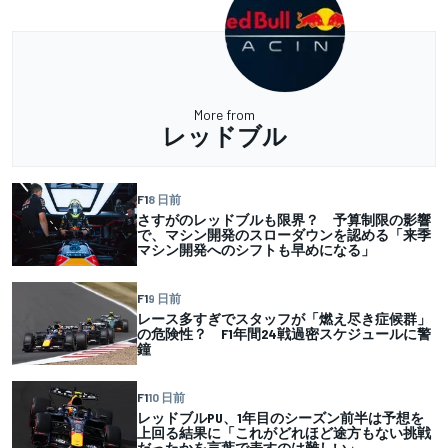
More from
レッドブル
F1
8 日前
さすがのレッドブルも限界？ 予算制限の影響
で、マシン開発のスローダウンを認める「来季
マシン開発へのシフトも早めになる」
F1
9 日前
レース多すぎでスタッフが「燃え尽き症候群」
の危険性？ F1年間24戦過密スケジュールに警
鐘
F1
10 日前
レッドブルPU、1年目のシーズン前半は予想を
上回る結果に「これがどれほど途方もない挑戦
だったかを言葉で表すのは難しい」