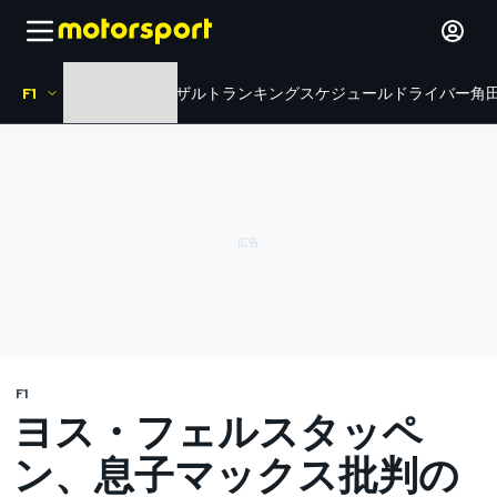
F1
HOME
ニュース
リザルト
ランキング
スケジュール
ドライバー
角田
F1
ヨス・フェルスタッペ
ン、息子マックス批判の