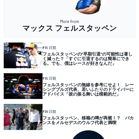
More from
マックス フェルスタッペン
F1
5 日前
フェルスタッペンの”早期引退”の可能性は著し
く減った？「すぐに引退するのは簡単にでき
る。でも、僕はレースが好きなんだ」
F1
5 日前
フェルスタッペンの無線を参考にせよ！ レー
シングブルズ代表、若いふたりのドライバーに
アドバイス「彼の振る舞いは模範的だ」
F1
8 日前
フェルスタッペン、移籍の噂が再燃！？ バカ
ンスをメルセデスのウルフ代表と満喫