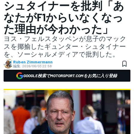
シュタイナーを批判「あ
なたがF1からいなくなっ
た理由が今わかった」
ヨス・フェルスタッペンが息子のマック
スを揶揄したギュンター・シュタイナー
を、ソーシャルメディアで批判した。
Ruben Zimmermann
編集:
2026/06/03 22:58
GOOGLE検索でMOTORSPORT.COMをお気に入り登録