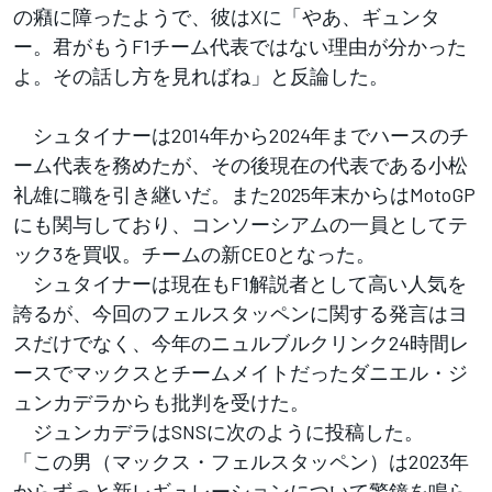
の癪に障ったようで、彼はXに「やあ、ギュンタ
ー。君がもうF1チーム代表ではない理由が分かった
よ。その話し方を見ればね」と反論した。
シュタイナーは2014年から2024年までハースのチ
ーム代表を務めたが、その後現在の代表である小松
礼雄に職を引き継いだ。また2025年末からはMotoGP
にも関与しており、コンソーシアムの一員としてテ
ック3を買収。チームの新CEOとなった。
シュタイナーは現在もF1解説者として高い人気を
誇るが、今回のフェルスタッペンに関する発言はヨ
スだけでなく、今年のニュルブルクリンク24時間レ
ースでマックスとチームメイトだったダニエル・ジ
ュンカデラからも批判を受けた。
ジュンカデラはSNSに次のように投稿した。
「この男（マックス・フェルスタッペン）は2023年
からずっと新レギュレーションについて警鐘を鳴ら