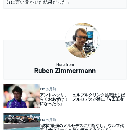
分に言い聞かせた結果だった」
More from
Ruben Zimmermann
F1
2 ヵ月前
アントネッリ、ニュルブルクリンク挑戦はしば
らくおあずけ！ メルセデスが禁止「4回王者
になったら」
F1
3 ヵ月前
”現状”最強のメルセデスに油断なし。ウルフ代
表「他のチームも差を縮めてきている」