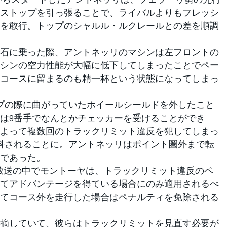
ストップを引っ張ることで、ライバルよりもフレッシ
を敢行。トップのシャルル・ルクレールとの差を順調
石に乗った際、アントネッリのマシンは左フロントの
シンの空力性能が大幅に低下してしまったことでペー
コースに留まるのも精一杯という状態になってしまっ
プの際に曲がっていたホイールシールドを外したこと
は9番手でなんとかチェッカーを受けることができ
よって複数回のトラックリミット違反を犯してしまっ
科されることに。アントネッリはポイント圏外まで転
であった。
後放送の中でモントーヤは、トラックリミット違反のペ
てアドバンテージを得ている場合にのみ適用されるべ
てコース外を走行した場合はペナルティを免除される
摘していて、彼らはトラックリミットを見直す必要が