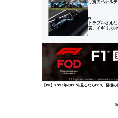
可抗力ペナルテ
F1
トラブルさえな
表、イギリスG
【PR】2026年のF1™を見るならFOD。至極の