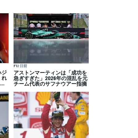
F1
2 日前
ハジ
アストンマーティンは「成功を
くれ
急ぎすぎた」2026年の混乱を元
…
チーム代表のサフナウアー指摘