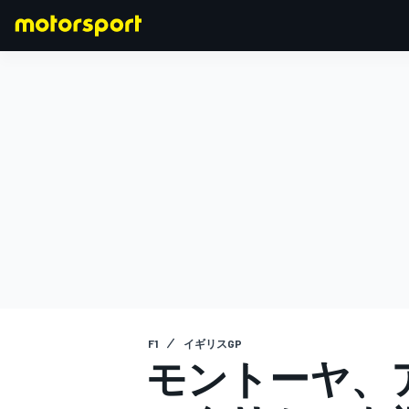
F1
MOTOGP
F1
イギリスGP
モントーヤ、