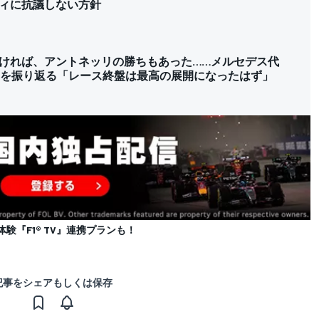
ィに抗議しない方針
ければ、アントネッリの勝ちもあった……メルセデス代
Pを振り返る「レース終盤は最高の展開になったはず」
体験『F1® TV』連携プランも！
記事をシェアもしくは保存