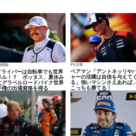
F1
1 日前
 時間前
ベアマン「アントネッリや
1ドライバーは自転車でも世界
ャーの活躍は自信を与えて
ベル！？ ボッタス、夏休み
る」強いマシンさえあれば…
にグラベルロードバイク世界
こっちも勝てる！
手権の出場資格を得る