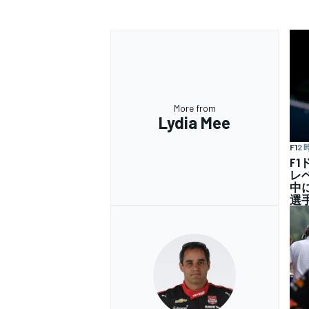
More from
Lydia Mee
F1
2
F
レ
中
選