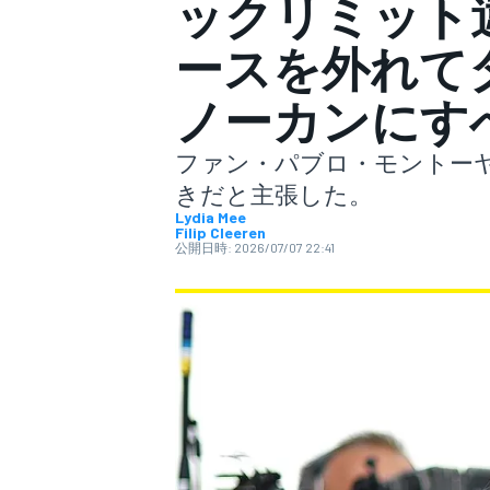
ックリミット
ースを外れて
スーパーフォーミュラ
ノーカンにす
ファン・パブロ・モントーヤ
きだと主張した。
Lydia Mee
Filip Cleeren
公開日時:
2026/07/07 22:41
スーパーGT