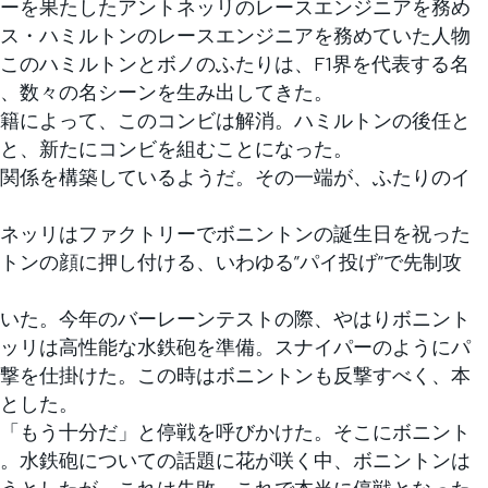
ビューを果たしたアントネッリのレースエンジニアを務め
ス・ハミルトンのレースエンジニアを務めていた人物
このハミルトンとボノのふたりは、F1界を代表する名
、数々の名シーンを生み出してきた。
籍によって、このコンビは解消。ハミルトンの後任と
と、新たにコンビを組むことになった。
関係を構築しているようだ。その一端が、ふたりのイ
ネッリはファクトリーでボニントンの誕生日を祝った
トンの顔に押し付ける、いわゆる”パイ投げ”で先制攻
いた。今年のバーレーンテストの際、やはりボニント
ッリは高性能な水鉄砲を準備。スナイパーのようにパ
撃を仕掛けた。この時はボニントンも反撃すべく、本
とした。
「もう十分だ」と停戦を呼びかけた。そこにボニント
。水鉄砲についての話題に花が咲く中、ボニントンは
うとしたが、これは失敗。これで本当に停戦となった