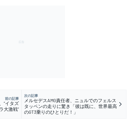
次の記事
前の記事
メルセデスAMG責任者、ニュルでのフェルス
、”イタズ
タッペンの走りに驚き「彼は既に、世界最高
ラ大激戦”
のGT3乗りのひとりだ！」