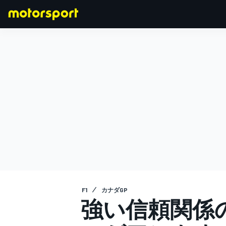
F1
MOTOGP
F1
カナダGP
強い信頼関係