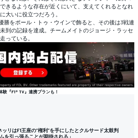
できるような存在が近くにいて、支えてくれるとなれ
に大いに役立つだろう。
優勝をポール・トゥ・ウインで飾ると、その後は3戦連
未到の記録を達成。チームメイトのジョージ・ラッセ
走っている。
の体験『F1® TV』連携プランも！
ネッリはF1王座の“権利”を手にしたとクルサード太鼓判
ムを引っ張ることが期待される」