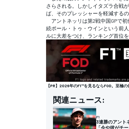
さらされる。しかしイタズラ合戦が
ば、そのプレッシャーを軽減するの
アントネッリは第2戦中国GPで初
続ポール・トゥ・ウインという前人
ルに大差をつけ、ランキング首位を
【PR】2026年のF1™︎を見るならFOD。至極
関連ニュース:
F1
3連勝のアント
「今や彼がチー