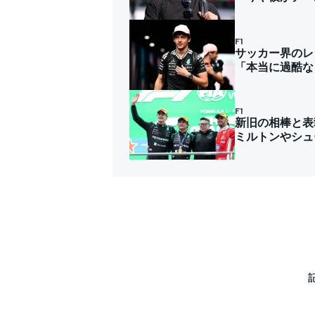
F1
サッカー界のレ
「本当に過酷な
F1
新旧の相棒と表
ミルトンやシュ