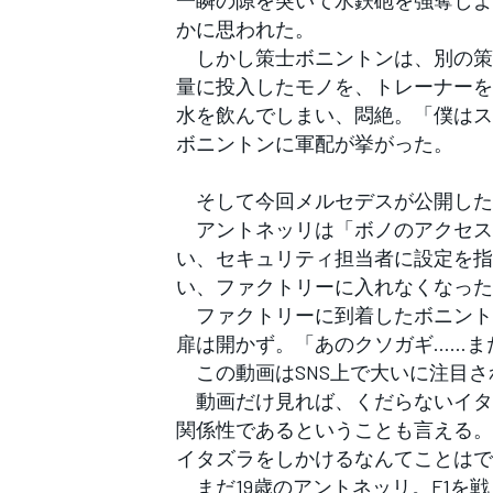
かに思われた。
しかし策士ボニントンは、別の策
量に投入したモノを、トレーナーを
水を飲んでしまい、悶絶。「僕はス
ボニントンに軍配が挙がった。
そして今回メルセデスが公開した
アントネッリは「ボノのアクセス
い、セキュリティ担当者に設定を指
い、ファクトリーに入れなくなった
ファクトリーに到着したボニント
扉は開かず。「あのクソガギ……ま
この動画はSNS上で大いに注目さ
動画だけ見れば、くだらないイタ
関係性であるということも言える。
イタズラをしかけるなんてことはで
まだ19歳のアントネッリ。F1を
すべてのカテゴリー