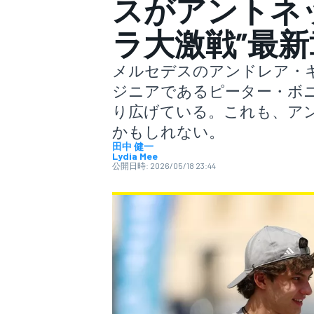
スがアントネ
ラ大激戦”最
スーパーフォーミュラ
メルセデスのアンドレア・
ジニアであるピーター・ボ
り広げている。これも、ア
かもしれない。
田中 健一
Lydia Mee
公開日時:
2026/05/18 23:44
スーパーGT