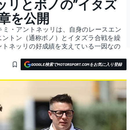
ッリとボノの”イタズ
新章を公開
キミ・アントネッリは、自身のレースエン
ニントン（通称ボノ）とイタズラ合戦を繰
ントネッリの好成績を支えている一因なの
GOOGLE検索でMOTORSPORT.COMをお気に入り登録