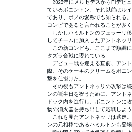
2025年にメルセデスからF1デ
フォーミュラE
ているボニントン。それ以前はルイ
であり、ボノの愛称でも知られる。
コンビであると言われることが多く
しかしハミルトンのフェラーリ移
してチームに加入したアントネッリ
この新コンビも、ここまで順調に
タズラ合戦に現れている。
デビュー戦を迎える直前、アント
際、そのケーキのクリームをボニン
撃を仕掛けた。
その後もアントネッリの攻撃は続
ンの誕生日を祝うために、アントネ
ドック内を進行し、ボニントンに攻
物の消火器を持ち出して応戦しよう
これを見たアントネッリは逃走。
ンの元相棒であるハミルトンも登場
一瞬の隙を突いて水鉄砲を強奪しよ