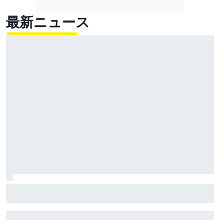
最新ニュース
アゼルバイジャンGPで”全く別物”のマシンを投入するウ
イリアムズ。しかしアルボンは期待せず「問題解決は
無理だろうね」