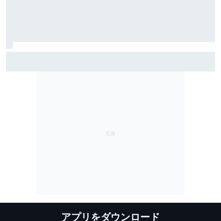
メルセデス、後半戦に大型アップグレードの“弾”を持っ
ている？ 投入時期を慎重に検討中「予算的には良い
状況にある」
アプリをダウンロード