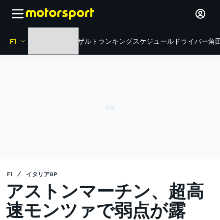
F1
HOME
ニュース
リザルト
ランキング
スケジュール
ドライバー
角田
F1
イタリアGP
アストンマーチン、超高
速モンツァで弱点が露