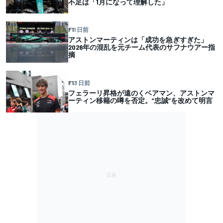
不足は「1月になって理解した」
F1
1 日前
アストンマーティンは「成功を急ぎすぎた」
2026年の混乱を元チーム代表のサフナウアー指
摘
F1
3 日前
フェラーリ昇格が遠のくベアマン、アストンマ
ーティン移籍の噂を否定。”忠誠”を改めて明言