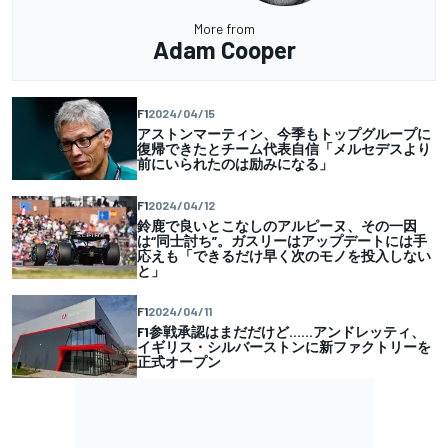
More from
Adam Cooper
F1
2024/04/15
アストンマーティン、今季もトップグループに
復帰できたとチーム代表自信「メルセデスより
前にいられたのは励みになる」
F1
2024/04/12
鈴鹿で良いとこなしのアルピーヌ、その一因
は“同士討ち”。ガスリーはアップデートには手
応えも「できるだけ早く次のモノを投入しない
と」
F1
2024/04/11
F1参戦承認はまだだけど……アンドレッティ、
イギリス・シルバーストンに新ファクトリーを
正式オープン