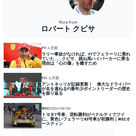
More from
ロバート クビサ
F1
1 ヵ月前
ラリー事故がなければ、F1でフェラーリに乗れ
ていた……クビサ、跳ね馬ハイパーカーに乗る
理由は「心の傷」を癒すため
F1
4 ヵ月前
アントネッリが記録更新！ 偉大なドライバー
が名を連ねるF1最年少ポイントリーダーの歴史
を振り返る
WEC
2024/09/02
トヨタ7号車、逆転勝利がペナルティでフイ
に。黄色いフェラーリ83号車が初勝利｜WECオ
ースティン