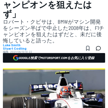
ャンピオンを狙えたは
ず」
ロバート・クビサは、BMWがマシン開発
をシーズン半ばで中止した2008年は、F1チ
ャンピオンを狙えたはずだと、未だに後
悔していると語った。
Luke Smith
Stuart Codling
編集:
2021/06/10 10:22
GOOGLE検索でMOTORSPORT.COMをお気に入り登録