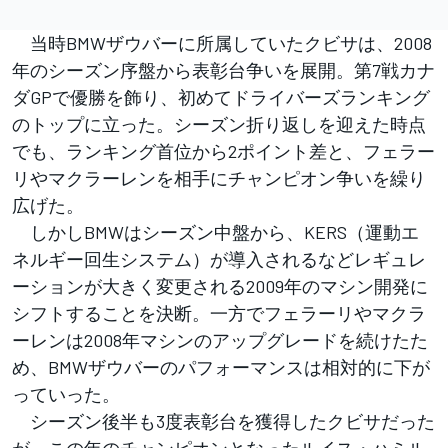
当時BMWザウバーに所属していたクビサは、2008
年のシーズン序盤から表彰台争いを展開。第7戦カナ
ダGPで優勝を飾り、初めてドライバーズランキング
のトップに立った。シーズン折り返しを迎えた時点
でも、ランキング首位から2ポイント差と、フェラー
リやマクラーレンを相手にチャンピオン争いを繰り
広げた。
しかしBMWはシーズン中盤から、KERS（運動エ
ネルギー回生システム）が導入されるなどレギュレ
ーションが大きく変更される2009年のマシン開発に
シフトすることを決断。一方でフェラーリやマクラ
ーレンは2008年マシンのアップグレードを続けたた
め、BMWザウバーのパフォーマンスは相対的に下が
っていった。
シーズン後半も3度表彰台を獲得したクビサだった
が、この年のチャンピオンとなったルイス・ハミル