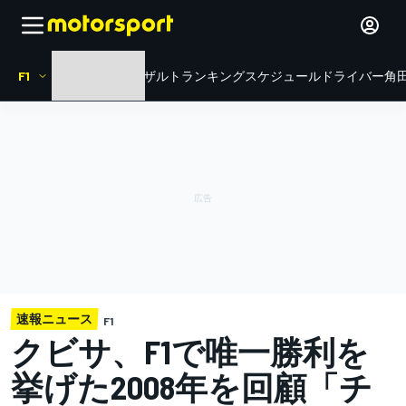
F1
HOME
ニュース
リザルト
ランキング
スケジュール
ドライバー
角田
速報ニュース
F1
クビサ、F1で唯一勝利を
挙げた2008年を回顧「チ