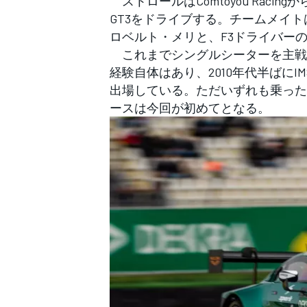
ストロールはComtoyou Rac
フォーミュラE
GT3をドライブする。チームメイト
ロベルト・メリと、F3ドライバー
これまでシングルシーターを主戦
経験自体はあり、2010年代半ばにI
出場している。ただいずれも乗った
ースは今回が初めてとなる。