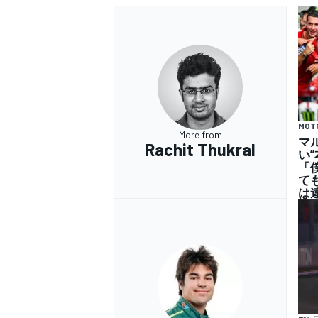
MOT
More from
マ
Rachit Thukral
い
「
て
は