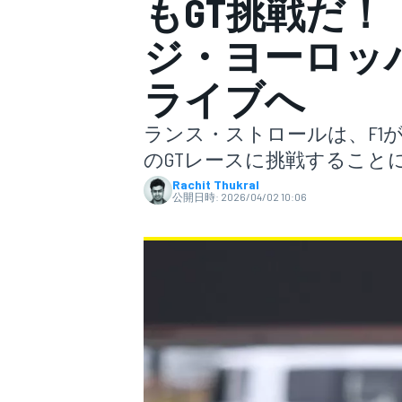
もGT挑戦だ！
ジ・ヨーロッ
スーパーフォーミュラ
ライブへ
ランス・ストロールは、F1
のGTレースに挑戦すること
Rachit Thukral
公開日時:
2026/04/02 10:06
スーパーGT