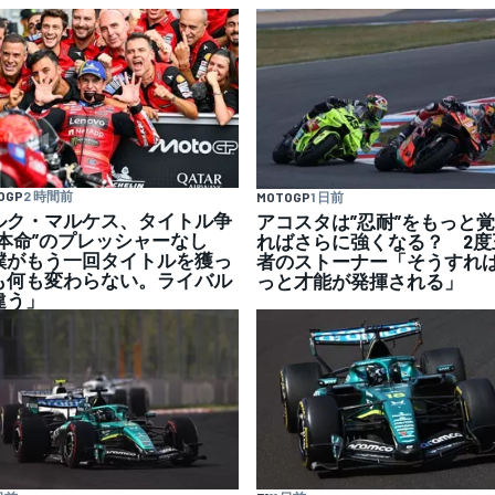
OGP
2 時間前
MOTOGP
1 日前
ルク・マルケス、タイトル争
アコスタは”忍耐”をもっと
”本命”のプレッシャーなし
ればさらに強くなる？ 2度
僕がもう一回タイトルを獲っ
者のストーナー「そうすれ
も何も変わらない。ライバル
っと才能が発揮される」
違う」