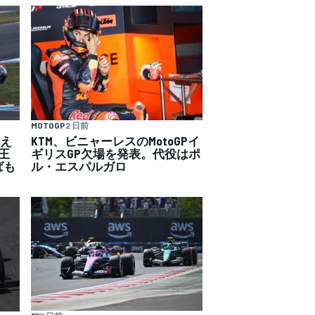
MOTOGP
2 日前
覚え
KTM、ビニャーレスのMotoGPイ
王
ギリスGP欠場を発表。代役はポ
ばも
ル・エスパルガロ