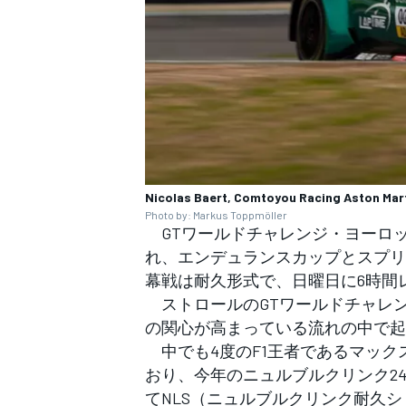
Nicolas Baert, Comtoyou Racing Aston Mar
Photo by: Markus Toppmöller
GTワールドチャレンジ・ヨーロ
れ、エンデュランスカップとスプリ
幕戦は耐久形式で、日曜日に6時間
ストロールのGTワールドチャレン
の関心が高まっている流れの中で起
中でも4度のF1王者であるマック
おり、今年のニュルブルクリンク24
てNLS（ニュルブルクリンク耐久
すべてのカテゴリー